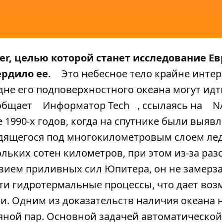
er, целью которой станет исследование Е
ердило ее.
Это небесное тело крайне интер
 дне его подповерхностного океана могут идт
ообщает
Информатор Tech
, ссылаясь на
N
 1990-х годов, когда на спутнике были выяв
одящегося под многокилометровым слоем ле
ольких сотен километров, при этом из-за раз
вием приливных сил Юпитера, он не замерза
дти гидротермальные процессы, что дает во
. Одним из доказательств наличия океана 
ной пар. Основной задачей автоматической