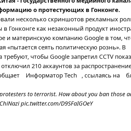
тая - государственного медийного канал
формацию о протестующих в Гонконге.
иковали несколько скриншотов рекламных рол
 в Гонконге как незаконный продукт иност
e и материнскую компанию Google в том, чт
ая «пытается сеять политическую рознь». В
в требуют, чтобы Google запретил CCTV пока
e отключил 210 аккаунтов за распространени
ообщает
Информатор Tech
, ссылаясь на
б
otesters to terrorist. How about you ban those ad
ChiNazi
pic.twitter.com/D9SFaIGOeY