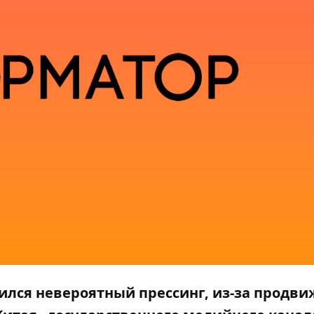
лился невероятный прессинг, из-за продв