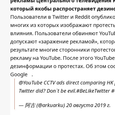
рекламы Центрального телевидения Ки
который якобы распространяет дезин
Пользователи в Twitter и Reddit опубл
многих из которых изображают протесты
влияния. Пользователи обвиняют YouTub
допускают «заражение рекламой», котор
результате многие сторонники протесто
рекламу на YouTube. После этого YouTub
дезинформации о протестах. Об этом с
Google
.
@YouTube
CCTV ads direct comparing HK pr
Twitter did? Don`t be evil.
#BeLikeTwitter
#
— 阿古 (@arkuarku)
20 августа 2019 г.