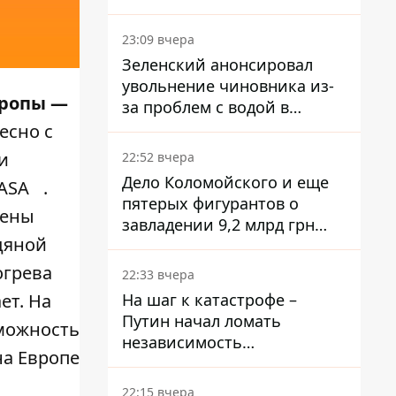
субсидии со счета в
Ощадбанке – каким было
23:09 вчера
решение
Зеленский анонсировал
увольнение чиновника из-
вропы —
за проблем с водой в
Марганце
есно с
и
22:52 вчера
Дело Коломойского и еще
ASA
.
пятерых фигурантов о
лены
завладении 9,2 млрд грн
дяной
ПриватБанка направили в
суд
огрева
22:33 вчера
На шаг к катастрофе –
ет. На
Путин начал ломать
зможность
независимость
на Европе
собственного Центробанка,
заставив снизить базовую
22:15 вчера