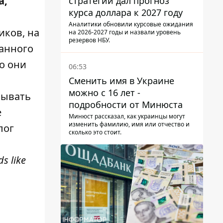
а,
стратегии дал прогноз
курса доллара к 2027 году
Аналитики обновили курсовые ожидания
иков, на
на 2026-2027 годы и назвали уровень
резервов НБУ.
ранного
о они
06:53
Сменить имя в Украине
можно с 16 лет -
зывать
подробности от Минюста
е
Минюст рассказал, как украинцы могут
изменить фамилию, имя или отчество и
лог
сколько это стоит.
s like