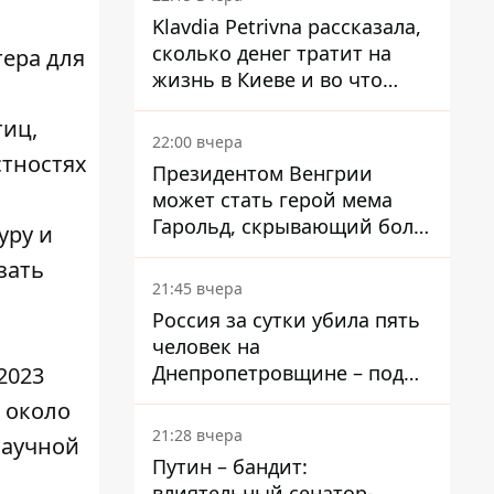
ставку
Klavdia Petrivna рассказала,
сколько денег тратит на
тера для
жизнь в Киеве и во что
вкладывает миллионы
тиц,
22:00 вчера
стностях
Президентом Венгрии
может стать герой мема
Гарольд, скрывающий боль
уру и
– он возглавил народное
зать
голосование
21:45 вчера
Россия за сутки убила пять
человек на
Днепропетровщине – под
2023
ударами оказались пять
т около
районов области
21:28 вчера
научной
Путин – бандит:
влиятельный сенатор-