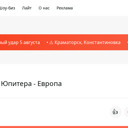
Шоу-биз
Лайт
О нас
Реклама
ный удар 5 августа
⚠️ Краматорск, Константиновка
 Юпитера - Европа
👍