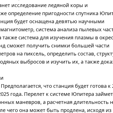
танет исследование ледяной коры и
кже определение пригодности спутника Юпи
танция будет оснащена девятью научными
 магнитометр, система анализа пылевых час
а также система для изучения плазмы в окре
онд сможет получить снимки большей части
тров на пиксель, определить состав, структ
одяных выбросов и изучить их, а также дока
Предполагается, что станция будет готова к 
 2025 года. Перелет к системе Юпитера займе
онных маневров, а расчетная длительность 
ле чего она может быть продлена, исходя из