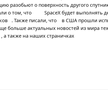
цию разобьют о поверхность другого спутни
и о том, что
SpaceX будет выполнять 
ков
. Также писали, что
в США прошли исп
 еще больше актуальных новостей из мира те
, а также на наших страничках