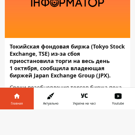
Токийская фондовая биржа (Tokyo Stock
Exchange, TSE) из-за сбоя
приостановила торги на весь день
1 октября, сообщила владеющая
биржей Japan Exchange Group (JPX).
Сроки возобновления торгов биржа пока
не определила. Об этом
сообщает
Информатор Tech
, ссылаясь
Главная
Актуально
Україна на часі
Youtube
на
Japan Exchange Group
.
Информатор в
Скачать
Сбой связан с доставкой рыночной
телефоне
👉
информации,
пояснила
JPX. Кроме TSE,