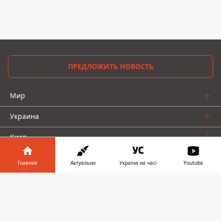
ПРЕДЛОЖИТЬ НОВОСТЬ
Мир
Украина
Киев
Регионы
Главная
Актуально
Україна на часі
Youtube
Деньги
Информатор в
Скачать
телефоне
👉
Шоу-биз
Жизнь