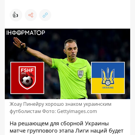
👍
Жоау Пинейру хорошо знаком украинским
футболистам Фото: Gettyimages.com
На решающем для сборной Украины
матче группового этапа Лиги наций будет