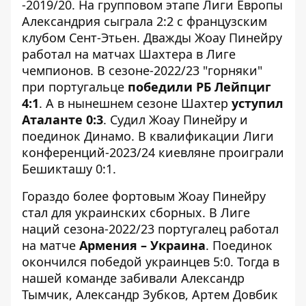
-2019/20. На групповом этапе Лиги Европы
Александрия сыграла 2:2 с французским
клубом Сент-Этьен. Дважды Жоау Пинейру
работал на матчах Шахтера в Лиге
чемпионов. В сезоне-2022/23 "горняки"
при португальце
победили РБ Лейпциг
4:1
. А в нынешнем сезоне Шахтер
уступил
Аталанте 0:3
. Судил Жоау Пинейру и
поединок Динамо. В квалификации Лиги
конференций-2023/24 киевляне проиграли
Бешикташу 0:1.
Гораздо более фортовым Жоау Пинейру
стал для украинских сборных. В Лиге
наций сезона-2022/23 португалец работал
на матче
Армения – Украина
. Поединок
окончился победой украинцев 5:0. Тогда в
нашей команде забивали Александр
Тымчик, Александр Зубков, Артем Довбик