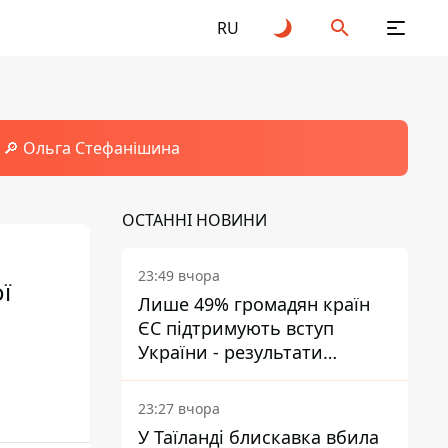
RU
🔎 Ольга Стефанішина
ОСТАННІ НОВИНИ
23:49 вчора
ї
Лише 49% громадян країн
ЄС підтримують вступ
України - результати
опитування
23:27 вчора
У Таїланді блискавка вбила