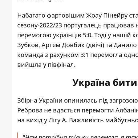
Набагато фартовішим Жоау Пінейру став 
сезону-2022/23 португалець працював 
перемогою українців 5:0. Тоді у нашій
Зубков, Артем Довбик (двічі) та Данило
команда з рахунком 3:1 перемогла одно
вийшла у півфінал.
Україна бит
Збірна України опинилась під загрозою 
Реброва не вдасться перемогти Албанію
на вихід у Лігу А
. Важливість майбутньо
"Нам потрібна тільки перемога, я так