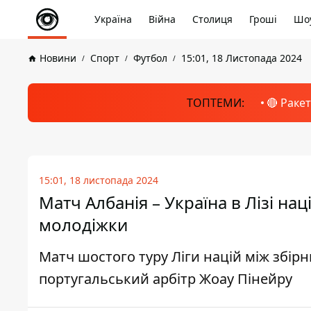
Україна
Війна
Столиця
Гроші
Шоу
Новини
Спорт
Футбол
15:01, 18 Листопада 2024
ТОПТЕМИ:
🔴 Раке
15:01, 18 листопада 2024
Матч Албанія – Україна в Лізі нац
молодіжки
Матч шостого туру Ліги націй між збір
португальський арбітр Жоау Пінейру