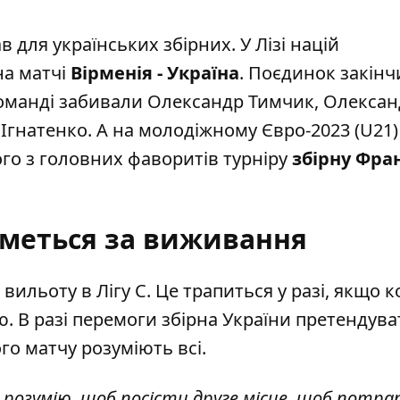
для українських збірних. У Лізі націй
на матчі
Вірменія - Україна
. Поєдинок закінч
 команді забивали Олександр Тимчик, Олекса
 Ігнатенко. А на молодіжному Євро-2023 (U21
го з головних фаворитів турніру
збірну Фран
иметься за виживання
вильоту в Лігу С. Це трапиться у разі, якщо 
. В разі перемоги збірна України
претендува
го матчу розуміють всі.
 розумію, щоб посісти друге місце, щоб потр