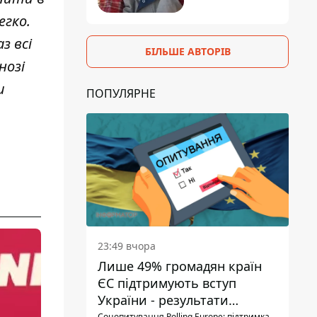
егко.
з всі
БІЛЬШЕ АВТОРІВ
нозі
и
ПОПУЛЯРНЕ
23:49 вчора
Лише 49% громадян країн
ЄС підтримують вступ
України - результати
Соцопитування Polling Europe: підтримка