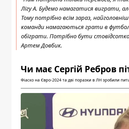
Лігу А. Будемо намагатися виграти, але
Тому потрібно всім зараз, найголовніш
команди намагаються грати в футбол, 
обіграти. Потрібно бути стовідсотков
Артем Довбик.
Чи має Сергій Ребров пі
Фіаско на Євро-2024 та дві поразки в ЛН зробили пи