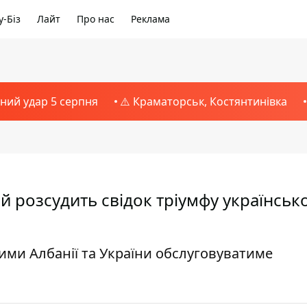
-Біз
Лайт
Про нас
Реклама
тний удар 5 серпня
⚠️ Краматорськ, Костянтинівка
ій розсудить свідок тріумфу українсько
ними Албанії та України обслуговуватиме