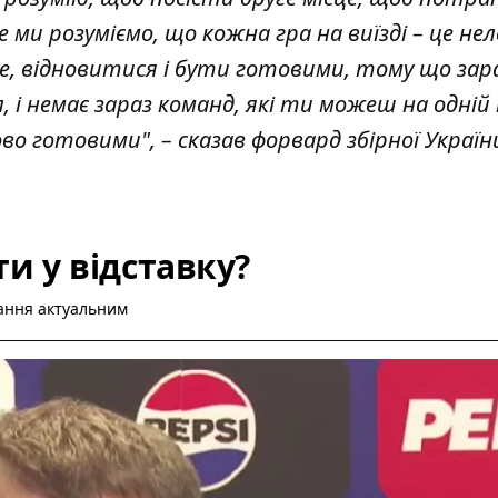
 ми розуміємо, що кожна гра на виїзді – це нел
е, відновитися і бути готовими, тому що зара
і немає зараз команд, які ти можеш на одній 
о готовими", – сказав форвард збірної Україн
ти у відставку?
тання актуальним