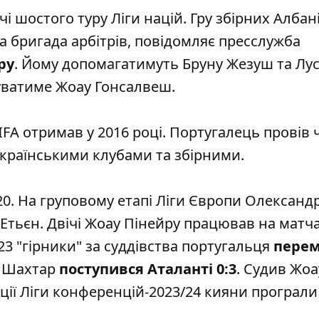
 шостого туру Ліги націй. Гру збірних Албані
 бригада арбітрів
, повідомляє пресслужба
ру
. Йому допомагатимуть Бруну Жезуш та Лус
нуватиме Жоау Гонсалвеш.
 FIFA отримав у 2016 році. Португалець провів
українськими клубами та збірними.
/20. На груповому етапі Ліги Європи Олександр
-Етьєн. Двічі Жоау Пінейру працював на матч
/23 "гірники" за суддівства португальця
перем
і Шахтар
поступився Аталанті 0:3
. Судив Жоа
ації Ліги конференцій-2023/24 кияни програли