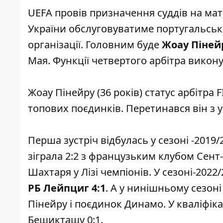
UEFA провів призначення суддів на матчі
України
обслуговуватиме португальська
організації. Головним буде
Жоау Піней
Мая. Функції четвертого арбітра вико
Жоау Пінейру (36 років) статус арбітра
топових поєдинків. Перетинався він з 
Перша зустріч відбулась у сезоні -2019
зіграла 2:2 з французьким клубом Сент
Шахтаря у Лізі чемпіонів. У сезоні-2022
РБ Лейпциг 4:1
. А у нинішньому сезон
Пінейру і поєдинок Динамо. У кваліфік
Бешикташу 0:1.