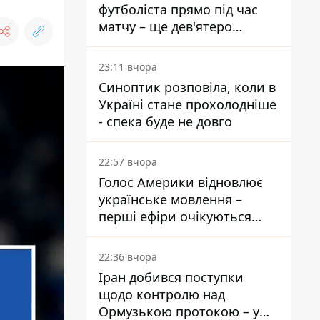
футболіста прямо під час
матчу – ще дев'ятеро
постраждали
23:11 вчора
Синоптик розповіла, коли в
Україні стане прохолодніше
- спека буде не довго
22:57 вчора
Голос Америки відновлює
українське мовлення –
перші ефіри очікуються
наступного тижня
22:36 вчора
Іран добився поступки
щодо контролю над
Ормузькою протокою – у