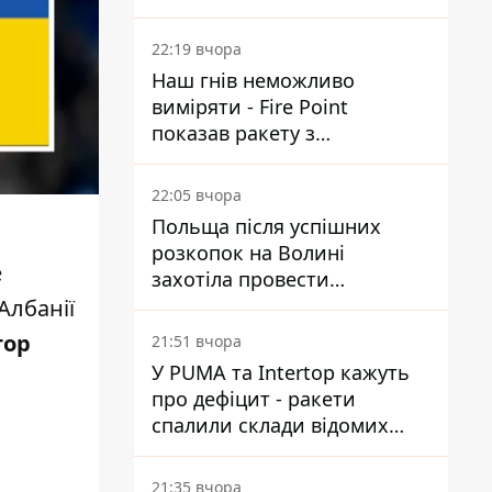
Reuters розкрили деталі
22:19 вчора
Наш гнів неможливо
виміряти - Fire Point
показав ракету з
загадковою позначкою 723
22:05 вчора
Польща після успішних
розкопок на Волині
е
захотіла провести
ексгумацію у нових місцях
Албанії
тор
21:51 вчора
У PUMA та Intertop кажуть
про дефіцит - ракети
спалили склади відомих
брендів
21:35 вчора