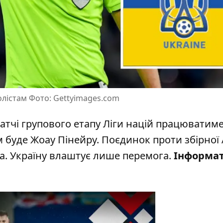
лістам Фото: Gettyimages.com
атчі групового етапу Ліги націй працюватим
им буде Жоау Пінейру.
Поєдинок проти збірної 
да. Україну влаштує лише перемога.
Інформа