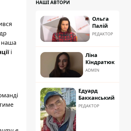
НАШІ АВТОРИ
Ольга
ився
Палій
ндр
РЕДАКТОР
) наша
ції
і
Ліна
Кіндратюк
ADMIN
Едуард
команді
Бакканський
тиме
РЕДАКТОР
апити в