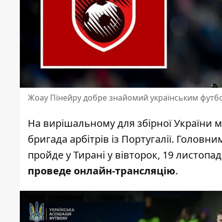
Жоау Пінейру добре знайомий українським футбо
На вирішальному для збірної України м
бригада арбітрів із Португалії. Головн
пройде у Тирані
у вівторок, 19 листопа
проведе онлайн-трансляцію
.