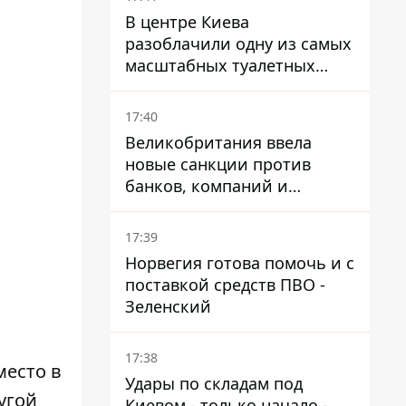
В центре Киева
разоблачили одну из самых
масштабных туалетных
схем с фиктивным домом
17:40
Великобритания ввела
новые санкции против
банков, компаний и
танкеров РФ
17:39
Норвегия готова помочь и с
поставкой средств ПВО -
Зеленский
17:38
место в
Удары по складам под
угой
Киевом - только начало -