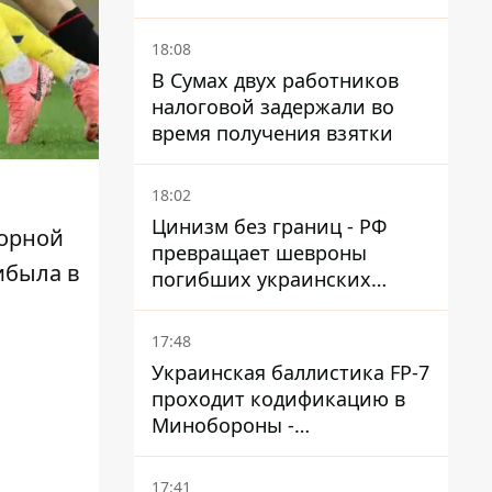
Сумской области
18:08
В Сумах двух работников
налоговой задержали во
время получения взятки
18:02
Цинизм без границ - РФ
борной
превращает шевроны
ибыла в
погибших украинских
защитников в экспонаты
"музея СВО"
17:48
Украинская баллистика FP-7
проходит кодификацию в
Минобороны -
приближается боевое
применение - Reuters
17:41