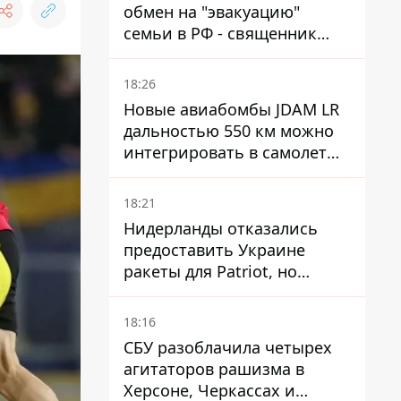
обмен на "эвакуацию"
семьи в РФ - священник
УПЦ МП получил 15 лет
тюрьмы
18:26
Новые авиабомбы JDAM LR
дальностью 550 км можно
интегрировать в самолеты
ВСУ, но есть нюансы.
18:21
Нидерланды отказались
предоставить Украине
ракеты для Patriot, но
готовы помочь иначе
18:16
СБУ разоблачила четырех
агитаторов рашизма в
Херсоне, Черкассах и