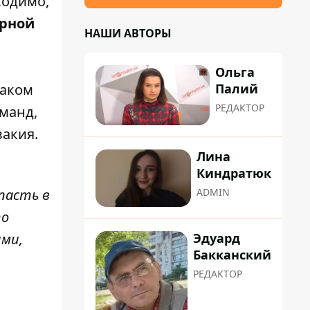
ходимо,
орной
НАШИ АВТОРЫ
Ольга
Палий
таком
РЕДАКТОР
оманд,
вакия.
Лина
Киндратюк
пасть в
ADMIN
то
Эдуард
ыми,
Бакканский
РЕДАКТОР