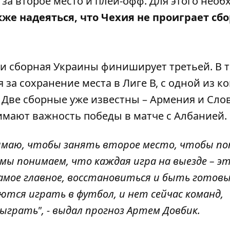
 за второе место и плей-офф
. Для этого необ
кже надеяться, что Чехия не проиграет сб
ии сборная Украины финиширует третьей. В 
 за сохранение места в Лиге В, с одной из к
. Две сборные уже известны – Армения и Сло
мают важность победы в матче с Албанией.
нимаю, чтобы занять второе место, чтобы по
 мы понимаем, что каждая игра на выезде – э
 самое главное, восстановиться и быть готов
тся играть в футбол, и нет сейчас команд,
грать", - выдал прогноз Артем Довбик.