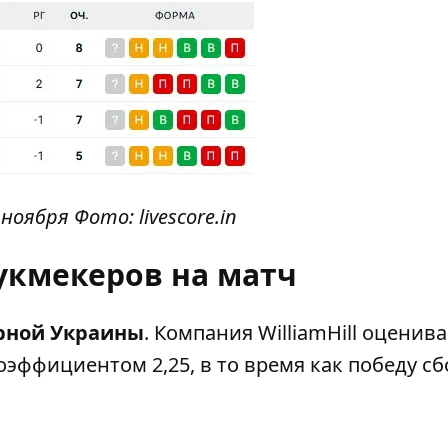
оября Фото: livescore.in
укмекеров на матч
рной Украины
. Компания WilliamHill оценива
эффициентом 2,25, в то время как победу с