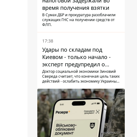
налоговой задержали во
время получения взятки
В Сумах ДБР и прокуратура разоблачили
служащих ГНС на получении средств от
ФЛП.
17:38
Удары по складам под
Киевом - только начало -
эксперт предупредил о
новой угрозе
Доктор социальной экономики Зиновий
Свереда считает, что конечная цель таких
действий - ослабить экономику Украины и
заставить людей покидать опасные
регионы