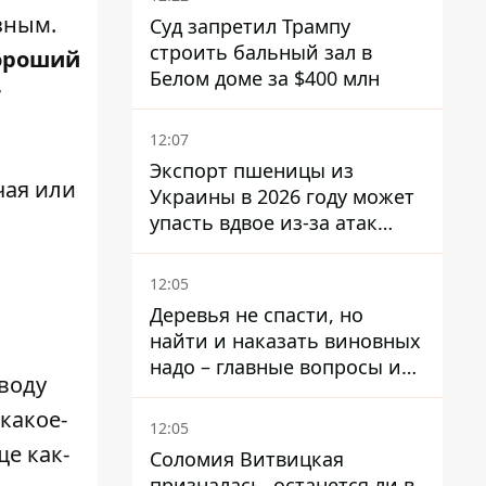
зным.
Суд запретил Трампу
строить бальный зал в
Хороший
Белом доме за $400 млн
т
12:07
Экспорт пшеницы из
чая или
Украины в 2026 году может
упасть вдвое из-за атак
россиян по портам
12:05
Деревья не спасти, но
найти и наказать виновных
надо – главные вопросы и
оводу
выводы из конфликта на
какое-
Теремках
12:05
ще как-
Соломия Витвицкая
призналась, останется ли в