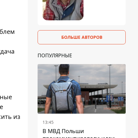
облем
БОЛЬШЕ АВТОРОВ
удача
ПОПУЛЯРНЫЕ
шные
е
сить из
13:45
В МВД Польши