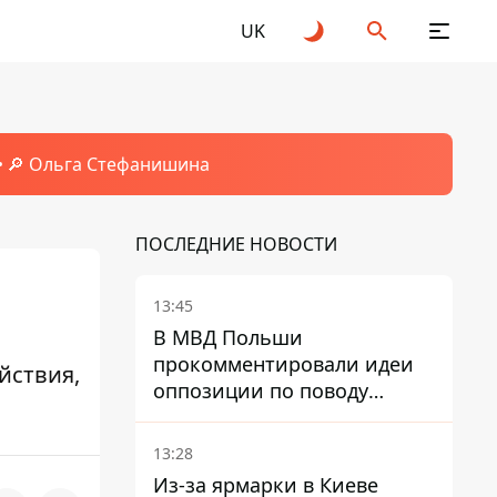
UK
🔎 Ольга Стефанишина
ПОСЛЕДНИЕ НОВОСТИ
13:45
В МВД Польши
прокомментировали идеи
йствия,
оппозиции по поводу
депортации украинских
мужчин - абсурд и популизм
13:28
Из-за ярмарки в Киеве