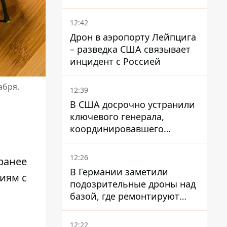
опаздывают более чем на
12 часов
12:42
Дрон в аэропорту Лейпцига
– разведка США связывает
инцидент с Россией
абря.
12:39
В США досрочно устранили
ключевого генерала,
координировавшего
поддержку Украины -
причину умалчивают
12:26
аранее
В Германии заметили
иям с
подозрительные дроны над
базой, где ремонтируют
Patriot - СМИ
12:22