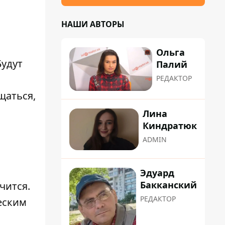
НАШИ АВТОРЫ
Ольга
Будут
Палий
РЕДАКТОР
щаться,
Лина
Киндратюк
ADMIN
Эдуард
Бакканский
чится.
РЕДАКТОР
еским