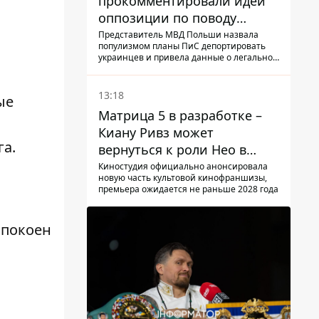
прокомментировали идеи
оппозиции по поводу
депортации украинских
Представитель МВД Польши назвала
популизмом планы ПиС депортировать
мужчин - абсурд и популизм
украинцев и привела данные о легальной
занятости
13:18
ые
Матрица 5 в разработке –
Киану Ривз может
га.
вернуться к роли Нео в
пятой части
Киностудия официально анонсировала
новую часть культовой кинофраншизы,
премьера ожидается не раньше 2028 года
 спокоен