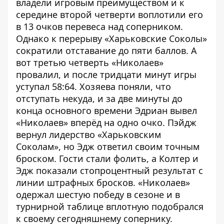
владели игровым преимуществом и к
середине второй четверти воплотили его
в 13 очков перевеса над соперником.
Однако к перерыву «Харьковские Соколы»
сократили отставание до пяти баллов. А
вот третью четверть «Николаев»
провалил, и после тридцати минут игры
уступал 58:64. Хозяева поняли, что
отступать некуда, и за две минуты до
конца основного времени Эдриан вывел
«Николаев» вперёд на одно очко. Пэйдж
вернул лидерство «Харьковским
Соколам», но Эдж ответил своим точным
броском. Гости стали фолить, а Колтер и
Эдж показали стопроцентный результат с
линии штрафных бросков. «Николаев»
одержал шестую победу в сезоне и в
турнирной таблице вплотную подобрался
к своему сегодняшнему сопернику.