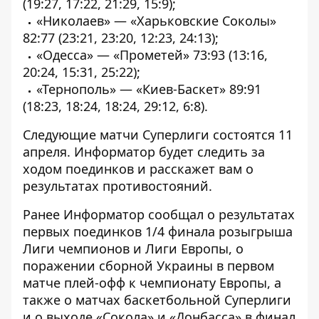
(19:27, 17:22, 21:29, 15:9);
«Николаев» — «Харьковские Соколы»
82:77 (23:21, 23:20, 12:23, 24:13);
«Одесса» — «Прометей» 73:93 (13:16,
20:24, 15:31, 25:22);
«Тернополь» — «Киев-Баскет» 89:91
(18:23, 18:24, 18:24, 29:12, 6:8).
Следующие матчи Суперлиги состоятся 11
апреля.
Информатор
будет следить за
ходом поединков и расскажет вам о
результатах противостояний.
Ранее
Информатор
сообщал о
результатах
первых поединков 1/4 финала розыгрыша
Лиги чемпионов
и
Лиги Европы
, о
поражении сборной Украины
в первом
матче плей-офф к чемпионату Европы, а
также о матчах
баскетбольной Суперлиги
и о выходе
«Сокола»
и
«Донбасса»
в финал