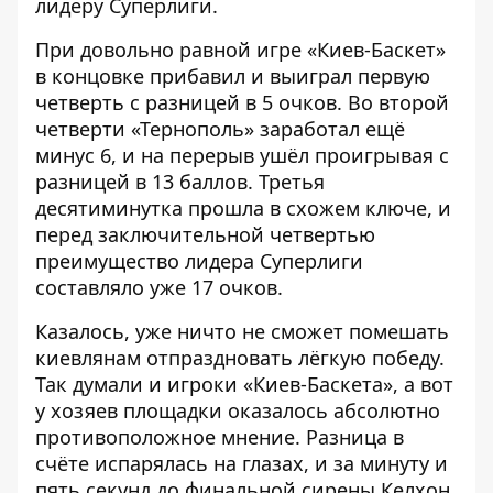
лидеру Суперлиги.
При довольно равной игре «Киев-Баскет»
в концовке прибавил и выиграл первую
четверть с разницей в 5 очков. Во второй
четверти «Тернополь» заработал ещё
минус 6, и на перерыв ушёл проигрывая с
разницей в 13 баллов. Третья
десятиминутка прошла в схожем ключе, и
перед заключительной четвертью
преимущество лидера Суперлиги
составляло уже 17 очков.
Казалось, уже ничто не сможет помешать
киевлянам отпраздновать лёгкую победу.
Так думали и игроки «Киев-Баскета», а вот
у хозяев площадки оказалось абсолютно
противоположное мнение. Разница в
счёте испарялась на глазах, и за минуту и
пять секунд до финальной сирены Келхон