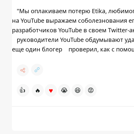
"Мы оплакиваем потерю Etika, любимог
на YouTube выражаем соболезнования ег
разработчиков YouTube в своем Twitter-а
руководители YouTube обдумывают удал
еще один блогер
проверил, как с помо
♥
👍
🔥
😭
😆
😡