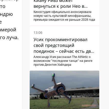
Киану Ривз может
это
вернуться к роли Нео в
пятой части
Киностудия официально анонсировала
Эндрю
новую часть культовой кинофраншизы,
премьера ожидается не раньше 2028 года
е
камерой
13:06
го луча.
Усик прокомментировал
свой предстоящий
поединок – сейчас есть два
варианта
Александр Усик рассказал The Athletic о
возможном "последнем танце" на ринге
против Деонтея Уайлдера