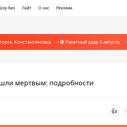
Шоу-биз
Лайт
О нас
Реклама
торск, Константиновка
🔴 Ракетный удар 5 августа
ашли мертвым: подробности
👍