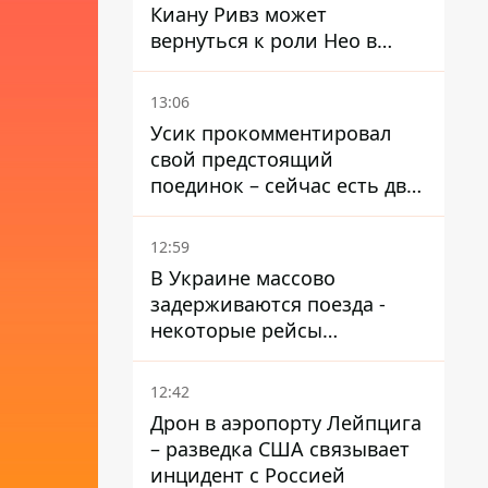
Киану Ривз может
вернуться к роли Нео в
пятой части
13:06
Усик прокомментировал
свой предстоящий
поединок – сейчас есть два
варианта
12:59
В Украине массово
задерживаются поезда -
некоторые рейсы
опаздывают более чем на
12 часов
12:42
Дрон в аэропорту Лейпцига
– разведка США связывает
инцидент с Россией