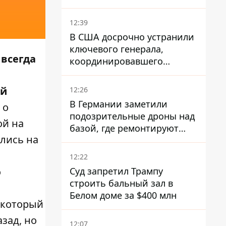
12:39
В США досрочно устранили
ключевого генерала,
 всегда
координировавшего
поддержку Украины -
м
причину умалчивают
ый
12:26
В Германии заметили
 о
подозрительные дроны над
ой на
базой, где ремонтируют
лись на
Patriot - СМИ
12:22
Суд запретил Трампу
о
строить бальный зал в
Белом доме за $400 млн
, который
азад, но
12:07