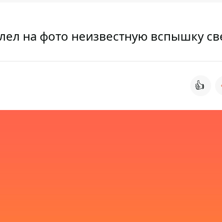
тлел на фото неизвестную вспышку св
👍