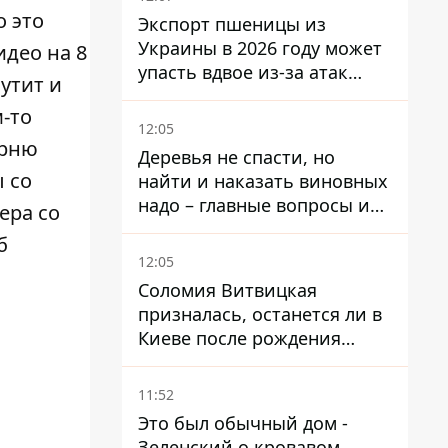
о это
Экспорт пшеницы из
Украины в 2026 году может
део на 8
упасть вдвое из-за атак
шутит и
россиян по портам
-то
12:05
арню
Деревья не спасти, но
ы со
найти и наказать виновных
надо – главные вопросы и
ера со
выводы из конфликта на
б
Теремках
12:05
Соломия Витвицкая
призналась, останется ли в
Киеве после рождения
ребенка
11:52
Это был обычный дом -
Зеленский о кровавом