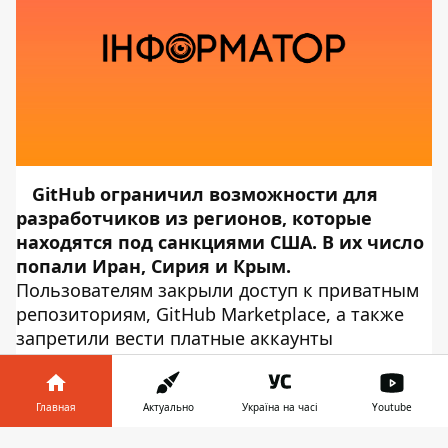
GitHub ограничил возможности для
разработчиков из регионов, которые
находятся под санкциями США. В их число
попали Иран, Сирия и Крым.
Пользователям закрыли доступ к приватным
репозиториям, GitHub Marketplace, а также
запретили вести платные аккаунты
организаций. Об этом сообщает
Информатор Tech
, ссылаясь на
TC
. В
частности, сообщается, что все приватные
Главная
Актуально
Україна на часі
Youtube
репозитории пользователей были