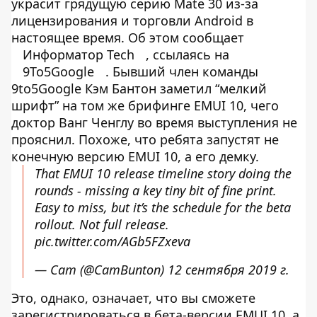
украсит грядущую серию Mate 30 из-за
лицензирования и торговли Android в
настоящее время. Об этом сообщает
Информатор Tech
, ссылаясь на
9To5Google
. Бывший член команды
9to5Google Кэм Бантон заметил “мелкий
шрифт” на том же брифинге EMUI 10, чего
доктор Ванг Ченглу во время выступления не
прояснил. Похоже, что ребята запустят не
конечную версию EMUI 10, а его демку.
That EMUI 10 release timeline story doing the
rounds - missing a key tiny bit of fine print.
Easy to miss, but it’s the schedule for the beta
rollout. Not full release.
pic.twitter.com/AGb5FZxeva
— Cam (@CamBunton)
12 сентября 2019 г.
Это, однако, означает, что вы сможете
зарегистрироваться в бета-версии EMUI 10, а