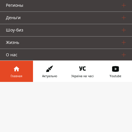
Регионы
Деньги
Шоу-биз
Жизнь
О нас
Главная
Актуально
Україна на часі
Youtube
Информатор в
Скачать
телефоне
👉
Информатор проекты
Столица
Ваши финансы
Авто
Geek
© 2016-2026 Informator