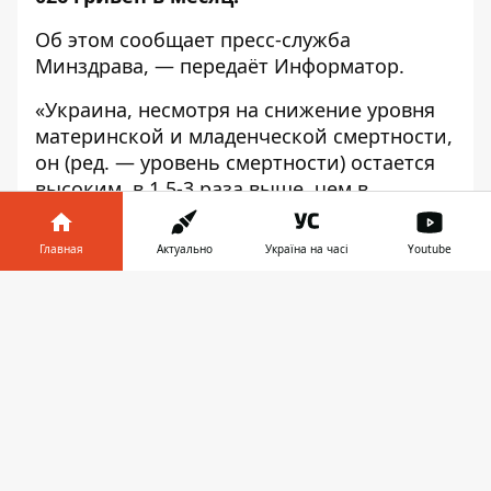
Об этом сообщает пресс-служба
Минздрава
, — передаёт
Информатор
.
«Украина, несмотря на снижение уровня
материнской и младенческой смертности,
он (ред. — уровень смертности) остается
высоким, в 1,5-3 раза выше, чем в
Европе», — заявил глава Минздрава
Максим Степанов.
Главная
Актуально
Україна на часі
Youtube
Пакет бесплатных услуг по ведению
Информатор в
Скачать
беременности будет включать
сбор
телефоне
👉
анамнеза, осмотр, УЗИ,
кардиотокографию, лабораторную
диагностику
.
В МОЗ отметили, что будут введены
определенные требования к первичной
медицинской помощи по качеству