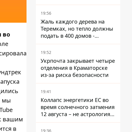
поселком не подтвержден
19:56
Жаль каждого дерева на
Теремках, но тепло должны
 во
подать в 400 домов -
депутат Киевсовета
юле
нсировала
19:52
Укрпочта закрывает четыре
отделения в Краматорске
ундтрек
из-за риска безопасности
запуска
дились
19:41
Коллапс энергетики ЕС во
, мы
время солнечного затмения
uTube
12 августа – не астрология,
 к вашим
в Брюсселе готовятся к
экстренным мероприятиям
ится в
19:36