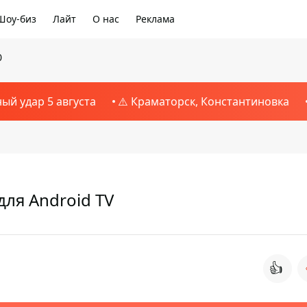
Шоу-биз
Лайт
О нас
Реклама
0
ный удар 5 августа
⚠️ Краматорск, Константиновка
для Android TV
👍