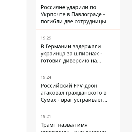
Россияне ударили по
Укрпочте в Павлограде -
погибли две сотрудницы
19:29
В Германии задержали
украинца за шпионаж -
готовил диверсию на
военном предприятии
19:24
Российский FPV-дрон
атаковал гражданского в
Сумах - враг устраивает
охоту на людей в городах
19:21
Трамп назвал имя
преемника - оно хорошо