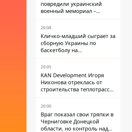
повредили украинский
военный мемориал –
посольство отреагировало
20:08
Кличко-младший сыграет за
сборную Украины по
баскетболу на
квалификации ЧМ-2027
20:05
KAN Development Игоря
Никонова отреклась от
строительства теплотрассы
на Теремках
20:00
Враг показал свои тряпки в
Черниговке Донецкой
области, но контроль над