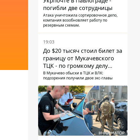
Укрпочте в Павлограде -
погибли две сотрудницы
Атака уничтожила сортировочное депо,
компания возобновляет работу по
резервным схемам.
19:03
До $20 тысяч стоил билет за
границу от Мукачевского
ТЦК - по громкому делу
первые подозрения
В Мукачево обыски в ТЦК и ВЛК:
подозрения получили двое экс-главы
получили двое бывших
руководителей