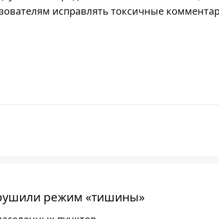
ьзователям исправлять токсичные коммента
арушили режим «тишины»