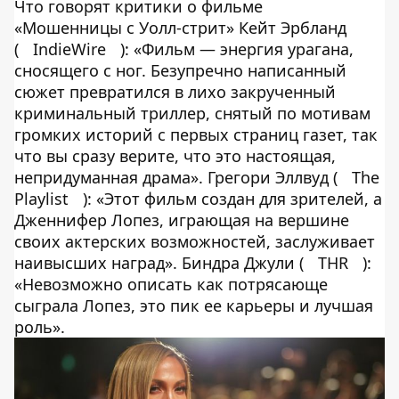
Что говорят критики о фильме
«Мошенницы с Уолл-стрит» Кейт Эрбланд
(
IndieWire
): «Фильм — энергия урагана,
сносящего с ног. Безупречно написанный
сюжет превратился в лихо закрученный
криминальный триллер, снятый по мотивам
громких историй с первых страниц газет, так
что вы сразу верите, что это настоящая,
непридуманная драма». Грегори Эллвуд (
The
Playlist
): «Этот фильм создан для зрителей, а
Дженнифер Лопез, играющая на вершине
своих актерских возможностей, заслуживает
наивысших наград». Биндра Джули (
THR
):
«Невозможно описать как потрясающе
сыграла Лопез, это пик ее карьеры и лучшая
роль».