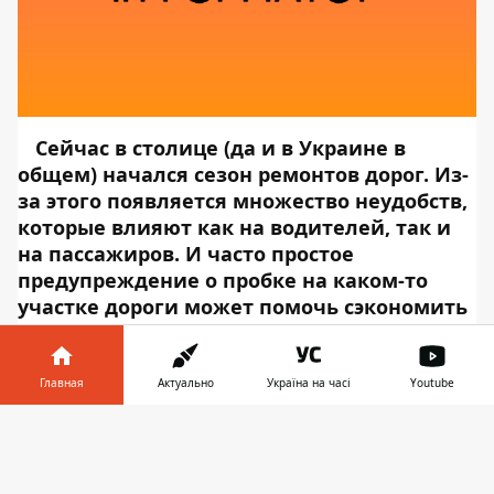
Сейчас в столице (да и в Украине в
общем) начался сезон ремонтов дорог. Из-
за этого появляется множество неудобств,
которые влияют как на водителей, так и
на пассажиров. И часто простое
предупреждение о пробке на каком-то
участке дороги может помочь сэкономить
пол часа или даже больше. Поэтому ОТТ-
сервис Ланет.TV создал трансляцию
нескольких ключевых транспортных
Главная
Актуально
Україна на часі
Youtube
развязок Киева.
Эти перекрестки всегда
Информатор в
“стоят”, поэтому можно в любое время
Скачать
телефоне
👉
включить трансляцию и, наслаждаясь
вкусным кофе, понимать, как же хорошо