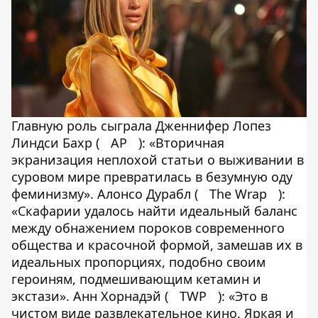
Главную роль сыграла Дженнифер Лопез
Линдси Бахр (
AP
): «Вторичная
экранизация неплохой статьи о выживании в
суровом мире превратилась в безумную оду
феминизму». Алонсо Дурабл (
The Wrap
):
«Скафарии удалось найти идеальный баланс
между обнажением пороков современного
общества и красочной формой, замешав их в
идеальных пропорциях, подобно своим
героиням, подмешивающим кетамин и
экстази». Анн Хорнадэй (
TWP
): «Это в
чистом виде развлекательное кино. Яркая и