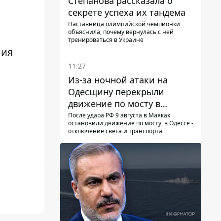
Степанова рассказала о
секрете успеха их тандема
Наставница олимпийской чемпионки
объяснила, почему вернулась с ней
тренироваться в Украине
ния
11:27
Из-за ночной атаки на
Одесщину перекрыли
движение по мосту в
Маяках - подробности от
После удара РФ 9 августа в Маяках
остановили движение по мосту, в Одессе -
ГНСУ
отключение света и транспорта