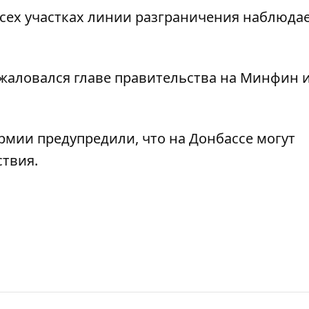
 всех участках линии разграничения наблюда
жаловался главе правительства на Минфин
и
рмии предупредили, что на Донбассе могут
ствия
.