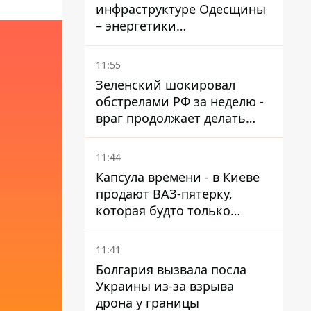
инфраструктуре Одесщины
– энергетики
восстанавливают свет
11:55
Зеленский шокировал
обстрелами РФ за неделю -
враг продолжает делать
ставку на баллистический
террор
11:44
Капсула времени - в Киеве
продают ВАЗ-пятерку,
которая будто только
сошла с конвейера
11:41
Болгария вызвала посла
Украины из-за взрыва
дрона у границы