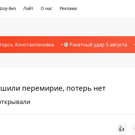
Шоу-биз
Лайт
О нас
Реклама
торск, Константиновка
🔴 Ракетный удар 5 августа
ушили перемирие, потерь нет
 открывали
👍