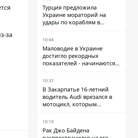
ется
Турция предложила
Украине мораторий на
удары по кораблям в
Черном море
з-за
10:44
Маловодие в Украине
достигло рекордных
показателей - начинаются
ограничения
водоснабжения
10:37
В Закарпатье 16-летний
водитель Audi врезался в
мотоцикл, которым
управлял 10-летний
мальчик
10:19
Рак Джо Байдена
распространился на его