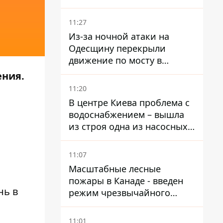
11:27
Из-за ночной атаки на
Одесщину перекрыли
движение по мосту в
Маяках - подробности от
ения.
ГНСУ
11:20
В центре Киева проблема с
водоснабжением – вышла
из строя одна из насосных
станций
11:07
Масштабные лесные
пожары в Канаде - введен
нь в
режим чрезвычайного
положения, выехали более
20 тысяч человек
11:01