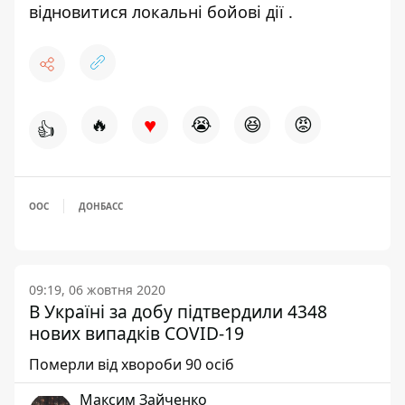
відновитися локальні бойові дії
.
♥
🔥
😭
😆
😡
👍
ООС
ДОНБАСС
09:19, 06 жовтня 2020
В Україні за добу підтвердили 4348
нових випадків COVID-19
Померли від хвороби 90 осіб
Максим Зайченко