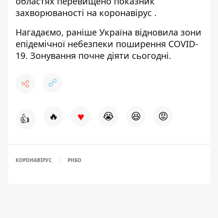
областях перевищено
показник
захворюваності на коронавірус
.
Нагадаємо, раніше
Україна відновила зони
епідемічної небезпеки
поширення COVID-
19. Зонування почне діяти сьогодні.
♥
🔥
😭
😆
😡
👍
КОРОНАВІРУС
РНБО