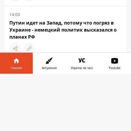
14:03
Путин идет на Запад, потому что погряз в
Украине - немецкий политик высказался о
планах РФ
13:45
Главная
Актуально
Україна на часі
Youtube
В МВД Польши прокомментировали идеи
Информатор в
оппозиции по поводу депортации
Скачать
телефоне
👉
украинских мужчин - абсурд и популизм
ДНЕПР