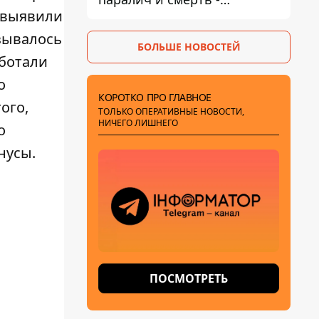
ы выявили
Госрыбагентство
предупреждает о ботулизме
зывалось
БОЛЬШЕ НОВОСТЕЙ
аботали
о
КОРОТКО ПРО ГЛАВНОЕ
ого,
ТОЛЬКО ОПЕРАТИВНЫЕ НОВОСТИ,
НИЧЕГО ЛИШНЕГО
о
нусы.
ПОСМОТРЕТЬ