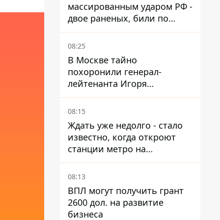
массированным ударом РФ -
двое раненых, били по
Никопольщине и
Синельниковщине
08:25
В Москве тайно
похоронили генерал-
лейтенанта Игоря
Иерусалимова – мог
погибнуть от взрыва в
08:15
ресторане
Ждать уже недолго - стало
известно, когда откроют
станции метро на
Виноградаре
08:13
ВПЛ могут получить грант
2600 дол. на развитие
бизнеса