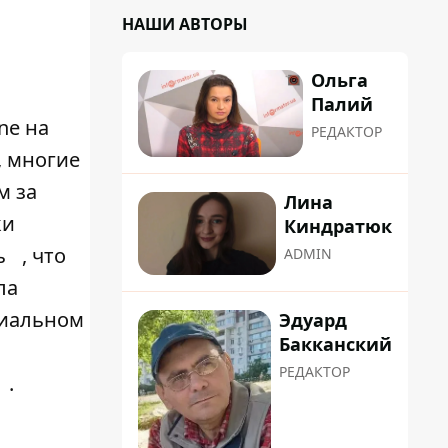
НАШИ АВТОРЫ
Ольга
Палий
ne на
РЕДАКТОР
, многие
м за
Лина
ки
Киндратюк
ь
, что
ADMIN
ла
циальном
Эдуард
Бакканский
РЕДАКТОР
.