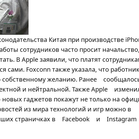
конодательства Китая при производстве iPho
работы сотрудников часто просит начальство
ать. В Apple заявили, что платят сотрудника
я сами. Foxconn также указала, что работни
о собственному желанию. Ранее
сообщалос
ректной и нейтральной. Также Apple
измени
 новых гаджетов покажут не только на офи
овостей из мира технологий и игр можно в
наших страничках в
Facebook
и
Instagram