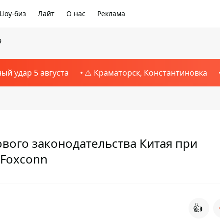
Шоу-биз
Лайт
О нас
Реклама
9
ный удар 5 августа
⚠️ Краматорск, Константиновка
вого законодательства Китая при
 Foxconn
👍