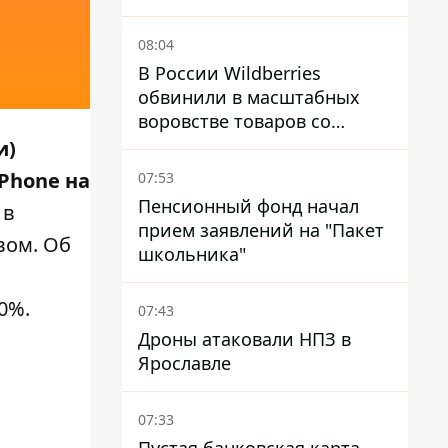
08:04
В России Wildberries
обвинили в масштабных
воровстве товаров со
складов
и)
Phone на
07:53
Пенсионный фонд начал
 в
прием заявлений на "Пакет
вом. Об
школьника"
0%.
07:43
Дроны атаковали НПЗ в
Ярославле
07:33