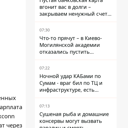
Пустая банковская карта
вгонит вас в долги –
закрываем ненужный счет
правильно
07:30
Что-то прячут – в Киево-
Могилянской академии
отказались пустить
комиссию по охране
памятников на территорию
07:22
Ночной удар КАБами по
Сумам - враг бил по ТЦ и
инфраструктуре, есть
ранены
менных
07:13
зарплата
Сушеная рыба и домашние
xconn
консервы могут вызвать
ат через
паралич и смерть -