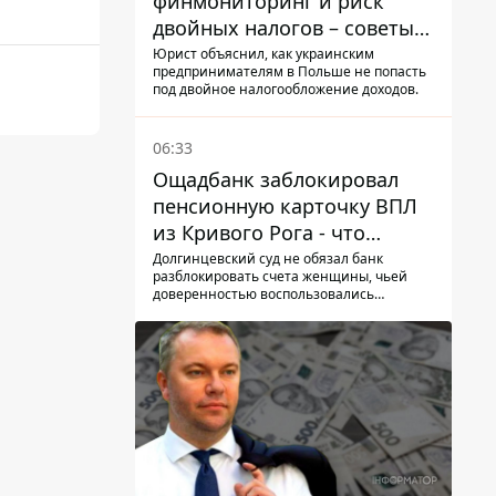
финмониторинг и риск
двойных налогов – советы
украинцам в Польше
Юрист объяснил, как украинским
предпринимателям в Польше не попасть
под двойное налогообложение доходов.
06:33
Ощадбанк заблокировал
пенсионную карточку ВПЛ
из Кривого Рога - что
решил суд
Долгинцевский суд не обязал банк
разблокировать счета женщины, чьей
доверенностью воспользовались
мошенники