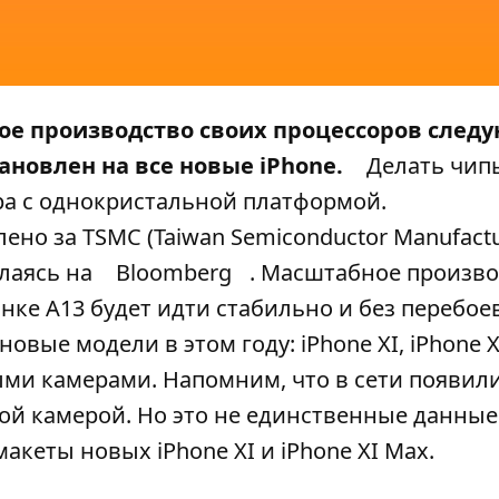
ное производство своих процессоров след
ановлен на все новые iPhone.
Делать чип
ра с однокристальной платформой.
но за TSMC (Taiwan Semiconductor Manufactu
ылаясь на
Bloomberg
. Масштабное произво
нке A13 будет идти стабильно и без перебоев
овые модели в этом году: iPhone XI, iPhone X
ными камерами. Напомним, что в сети появил
ной камерой. Но это не единственные данные
акеты новых iPhone XI и iPhone XI Max.