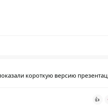
ny показали короткую версию презента
👍