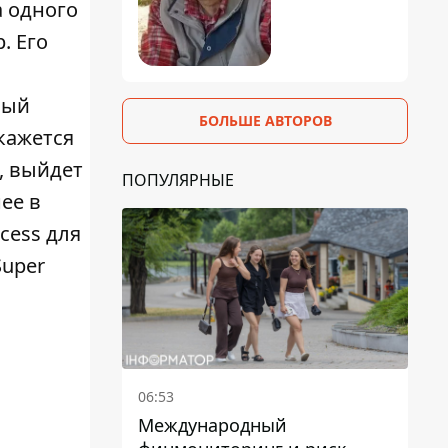
а одного
. Его
ный
БОЛЬШЕ АВТОРОВ
 кажется
, выйдет
ПОПУЛЯРНЫЕ
ее в
cess для
Super
06:53
Международный