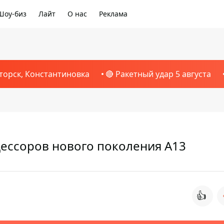
Шоу-биз
Лайт
О нас
Реклама
торск, Константиновка
🔴 Ракетный удар 5 августа
цессоров нового поколения A13
👍