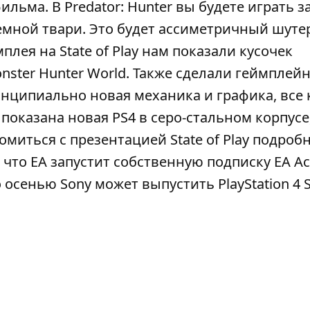
льма. В Predator: Hunter вы будете играть з
емной твари. Это будет ассиметричный шутер
плея на State of Play нам показали кусочек
onster Hunter World. Также сделали геймплей
принципиально новая механика и графика, все
показана новая PS4 в серо-стальном корпусе
миться с презентацией State of Play подробн
 что ЕА запустит собственную подписку EA Ac
то осенью Sony может выпустить PlayStation 4 