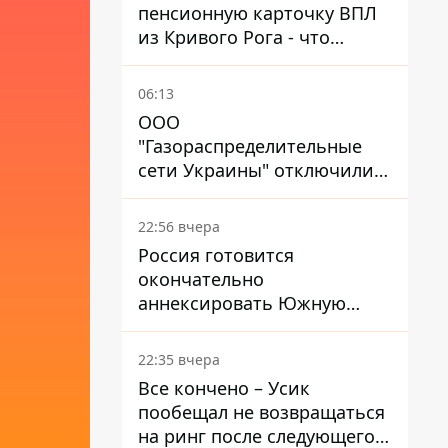
пенсионную карточку ВПЛ
из Кривого Рога - что
решил суд
06:13
ООО
"Газораспределительные
сети Украины" отключили
львовянке газ - что решил
суд
22:56 вчера
Россия готовится
окончательно
аннексировать Южную
Осетию – страны НАТО
обеспокоены
22:35 вчера
Все кончено – Усик
пообещал не возвращаться
на ринг после следующего