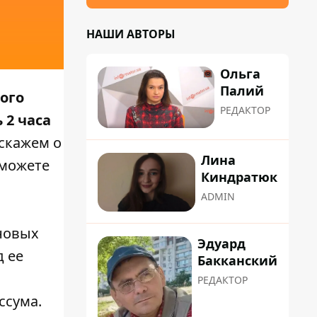
НАШИ АВТОРЫ
Ольга
Палий
рого
РЕДАКТОР
 2 часа
скажем о
Лина
сможете
Киндратюк
ADMIN
 новых
Эдуард
д ее
Бакканский
РЕДАКТОР
ссума.