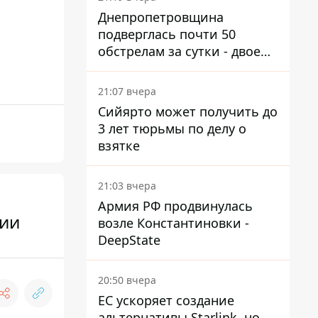
Днепропетровщина
подверглась почти 50
обстрелам за сутки - двое
погибших, шесть
пострадавших
21:07 вчера
Сийярто может получить до
3 лет тюрьмы по делу о
взятке
21:03 вчера
Армия РФ продвинулась
ции
возле Константиновки -
DeepState
20:50 вчера
ЕС ускоряет создание
альтернативы Starlink, но