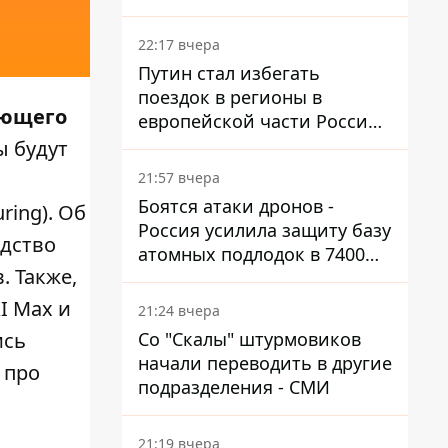
боя
22:17 вчера
Путин стал избегать
поездок в регионы в
ующего
европейской части России,
куда регулярно долетают
ы будут
дроны
21:57 вчера
Боятся атаки дронов -
ring). Об
Россия усилила защиту базу
дство
атомных подлодок в 7400
. Также,
км от Украины
I Max и
21:24 вчера
Со "Скалы" штурмовиков
ись
начали переводить в другие
 про
подразделения - СМИ
21:19 вчера