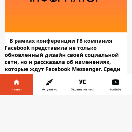
В рамках конференции F8 компания
Facebook представила не только
обновленный дизайн своей социальной
сети, но и рассказала об изменениях,
которые ждут Facebook Messenger. Среди
них - запуск настольных приложений для
Mac и ПК, более быстрое и компактное
мобильное приложение, одновременный
Главная
Актуально
Україна на часі
Youtube
просмотр видео и обновленная вкладка
Информатор в
«Друзья», где друзья могут использовать
Скачать
телефоне
👉
смайлики, чтобы рассказать вам о своих
планах или недостатках.
В планах
Facebook развернуть частную систему обмена