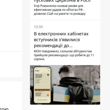
пускових Цирконів в Росії
Ігор Романенко назвав умови для
ефективних ударів по об'єктах РФ -
дозволи США на ракети та розвідку
12:33
В електронних кабінетах
вступників з'явилися
рекомендації до
зарахування на бакалаврат і
МОН повідомило, скільком абітурієнтам
прийшли рекомендації і що робити до 11
в магістратуру - що треба
серпня.
встигнути до 11 серпня
штою