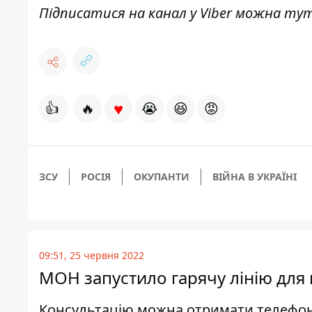
Підписатися на канал у Viber можна
ту
♥
👍
🔥
😭
😆
😡
ЗСУ
РОСІЯ
ОКУПАНТИ
ВІЙНА В УКРАЇНІ
09:51, 25 червня 2022
МОН запустило гарячу лінію для к
Консультацію можна отримати телефо