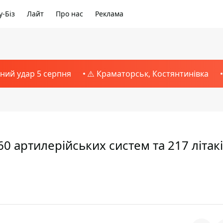
-Біз
Лайт
Про нас
Реклама
тний удар 5 серпня
⚠️ Краматорськ, Костянтинівка
0 артилерійських систем та 217 літак