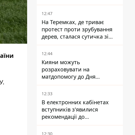
сурогатне материнство
12:47
На Теремках, де триває
протест проти зрубування
дерев, сталася сутичка зі
спецназом поліції
12:44
раїни
Кияни можуть
розраховувати на
матдопомогу до Дня
У.
незалежності - кому її
дадуть
12:33
В електронних кабінетах
вступників з'явилися
рекомендації до
зарахування на бакалаврат і
в магістратуру - що треба
12:30