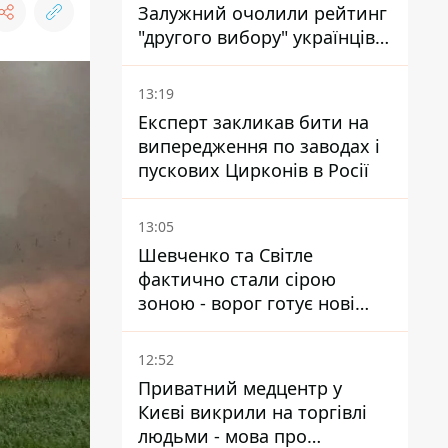
Залужний очолили рейтинг
"другого вибору" українців -
опитування показало
альтернативні симпатії
13:19
Експерт закликав бити на
випередження по заводах і
пускових Цирконів в Росії
13:05
Шевченко та Світле
фактично стали сірою
зоною - ворог готує нові
атаки на Добропільському
напрямку
12:52
Приватний медцентр у
Києві викрили на торгівлі
людьми - мова про