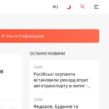
RU
🔎 Ольга Стефанішина
ОСТАННІ НОВИНИ
13:45
ів
Російські окупанти
встановили рекорд втрат
автотранспорту в липні -
майже 14 тисяч одиниць
13:24
Федоров, Буданов та