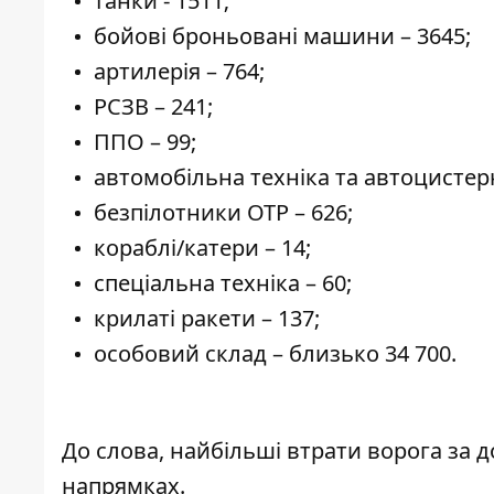
танки - 1511;
бойові броньовані машини – 3645;
артилерія – 764;
РСЗВ – 241;
ППО – 99;
автомобільна техніка та автоцистерн
безпілотники ОТР – 626;
кораблі/катери – 14;
спеціальна техніка – 60;
крилаті ракети – 137;
особовий склад – близько 34 700.
До слова, найбільші втрати ворога за 
напрямках.