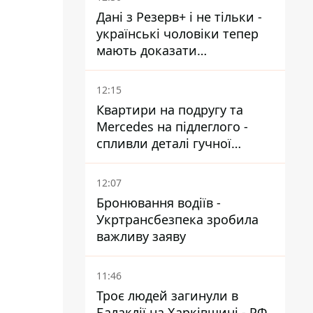
встигнути до 11 серпня
Дані з Резерв+ і не тільки -
українські чоловіки тепер
мають доказати
непридатність до служби,
щоб отримати тимчасовий
12:15
захист ЄС
Квартири на подругу та
Mercedes на підлеглого -
спливли деталі гучної
справи НАБУ проти
Стефанішиної
12:07
Бронювання водіїв -
Укртрансбезпека зробила
важливу заяву
11:46
Троє людей загинули в
Балаклії на Харківщині - РФ