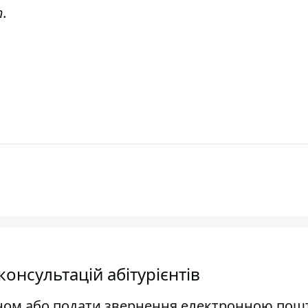
т
.
онсультацій абітурієнтів
ном або подати звернення електронною по