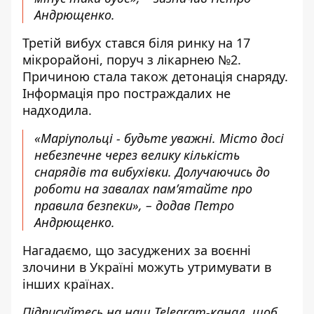
Андрющенко.
Третій вибух стався біля ринку на 17
мікрорайоні, поруч з лікарнею №2.
Причиною стала також детонація снаряду.
Інформація про постраждалих не
надходила.
«Маріупольці - будьте уважні. Місто досі
небезпечне через велику кількість
снарядів та вибухівки. Долучаючись до
роботи на завалах пам’ятайте про
правила безпеки», – додав Петро
Андрющенко.
Нагадаємо, що
засуджених за воєнні
злочини в Україні можуть утримувати в
інших країнах
.
Підписуйтесь на наш
Telegram-канал
, щоб