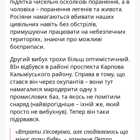
підлітка чисельні осколкові поранення, а в
чоловіка – поранення легенів та живота.
Росіяни намагаються вбивати наших
цивільних навіть без обстрілів,
примушуючи працювати на небезпечних
територіях, знаючи про можливі
боєприпаси.
Другий вибух трохи більш оптимістичний.
ВІн відбувся в районі проспекта Карпова
Кальміуського району. Справа в тому, що
стався він через окупантів – вони тут
намагалися мародерити одну з
промислових баз, та якось не помітили
снаряд (найвірогідніше – їхній же, який
просто не вибухнув). Тепер він таки
підірвався.
«Втрати з’ясовуємо, але сподіваємось що
мінус таки буде», – зазначив Петро