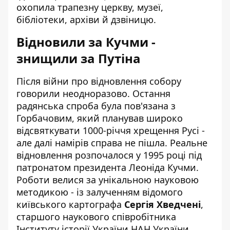
охопила трапезну церкву, музеї,
бібліотеки, архіви й дзвіницю.
Відновили за Кучми -
знищили за Путіна
Після війни про відновлення собору
говорили неодноразово. Остання
радянська спроба була пов'язана з
Горбачовим, який планував широко
відсвяткувати 1000-річчя хрещення Русі -
але далі намірів справа не пішла. Реальне
відновлення розпочалося у 1995 році під
патронатом президента Леоніда Кучми.
Роботи велися за унікальною науковою
методикою - із залученням відомого
київського картографа
Сергія Хведчені
,
старшого наукового співробітника
Інституту історії України НАН України.