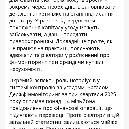
зокрема через необхідність заповнювати
детальні анкети вже на етапі підписання
договору. У разі непідтвердження
походження капіталу угоду можуть
заблокувати, а дані - передати
правоохоронцям. Докладніше про те, як
це працює на практиці, пояснюють
адвокати та рієлтори у роз'ясненні про
фінмоніторинг при оренді чи купівлі
нерухомості
.
Окремий аспект - роль нотаріусів у
системі контролю за угодами. Загалом
Держфінмоніторинг за три квартали 2025
року отримав понад 1,4 мільйона
повідомлень про фінансові операції, що
підлягають перевірці. Проте рієлтори в цій
загальній статистиці залишаються майже
непомітними. Про те, як уряд змінив