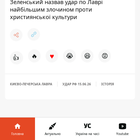
Зеленський назвав удар по Лаврі
найбільшим злочином проти
християнської культури
♥
🔥
😭
😆
😡
👍
КИЄВО-ПЕЧЕРСЬКА ЛАВРА
УДАР РФ 15.06.26
ІСТОРІЯ
Головна
Актуально
Україна на часі
Youtube