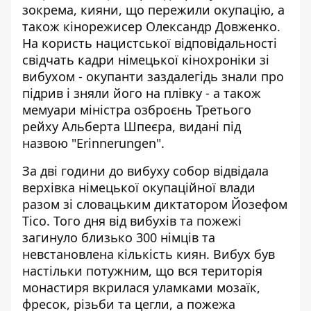
зокрема, кияни, що пережили окупацію, а
також кінорежисер Олександр Довженко.
На користь нацистської відповідальності
свідчать кадри німецької кінохроніки зі
вибухом - окупанти заздалегідь знали про
підрив і зняли його на плівку - а також
мемуари міністра озброєнь Третього
рейху
Альберта Шпеєра
, видані під
назвою "Erinnerungen".
За дві години до вибуху собор відвідала
верхівка німецької окупаційної влади
разом зі словацьким диктатором Йозефом
Тісо. Того дня від вибухів та пожежі
загинуло близько 300 німців та
невстановлена кількість киян. Вибух був
настільки потужним, що вся територія
монастиря вкрилася уламками мозаїк,
фресок, різьби та цегли, а пожежа