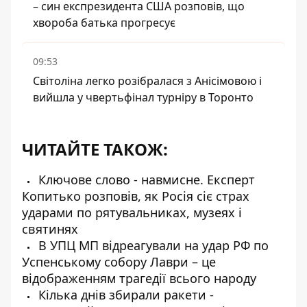
– син експрезидента США розповів, що
хвороба батька прогресує
09:53
Світоліна легко розібралася з Анісімовою і
вийшла у чвертьфінал турніру в Торонто
ЧИТАЙТЕ ТАКОЖ:
Ключове слово - навмисне. Експерт
Копитько розповів, як Росія сіє страх
ударами по рятувальниках, музеях і
святинях
В УПЦ МП відреагували на удар РФ по
Успенському собору Лаври – це
відображенням трагедії всього народу
Кілька днів збирали ракети -