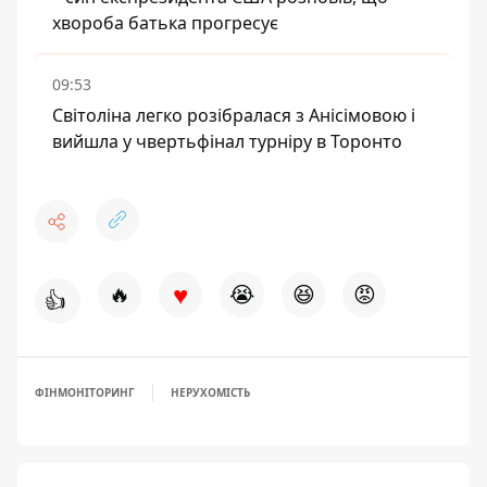
хвороба батька прогресує
09:53
Світоліна легко розібралася з Анісімовою і
вийшла у чвертьфінал турніру в Торонто
♥
🔥
😭
😆
😡
👍
ФІНМОНІТОРИНГ
НЕРУХОМІСТЬ