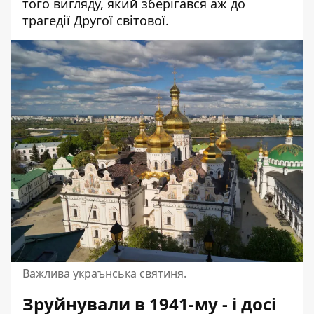
того вигляду, який зберігався аж до
трагедії Другої світової.
Важлива украънська святиня.
Зруйнували в 1941-му - і досі