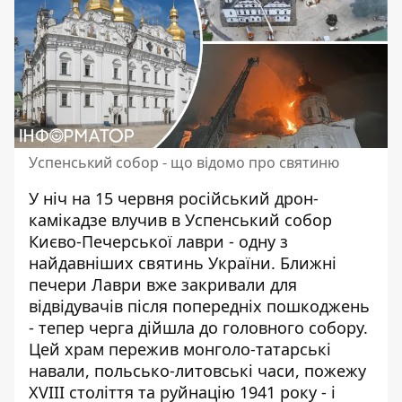
Успенський собор - що відомо про святиню
У ніч на 15 червня російський дрон-
камікадзе влучив в Успенський собор
Києво-Печерської лаври - одну з
найдавніших святинь України.
Ближні
печери Лаври
вже закривали для
відвідувачів після попередніх пошкоджень
- тепер черга дійшла до головного собору.
Цей храм пережив монголо-татарські
навали, польсько-литовські часи, пожежу
XVIII століття та руйнацію 1941 року - і