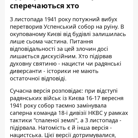
сперечаються хто
3 листопада 1941 року потужний вибух
перетворив Успенський собор на руїну. В
окупованому Києві від будівлі залишилась
лише сьома частина. Питання
відповідальності за цей злочин досі
лишається дискусійним. Хто підірвав
духовну святиню - нацисти чи радянські
диверсанти - історики не мають
остаточної відповіді.
Сучасна версія розповідає: при відступі
радянських військ із Києва 16-17 вересня
1941 року собор таємно замінувала
саперна команда 18-ї дивізії НКВС у рамках
тактики "спаленої землі", а 3 листопада -
підірвала. Натомість є й інша версія -
нацистська. Цієї версії дотримувалися,