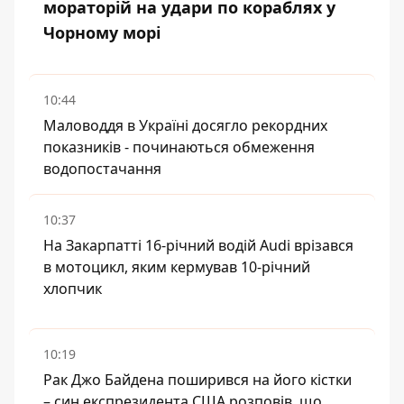
мораторій на удари по кораблях у
Чорному морі
10:44
Маловоддя в Україні досягло рекордних
показників - починаються обмеження
водопостачання
10:37
На Закарпатті 16-річний водій Audi врізався
в мотоцикл, яким кермував 10-річний
хлопчик
10:19
Рак Джо Байдена поширився на його кістки
– син експрезидента США розповів, що