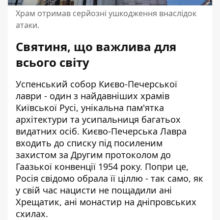
Храм отримав серйозні ушкодження внаслідок
атаки.
Святиня, що важлива для
всього світу
Успенський собор Києво-Печерської
лаври - один з найдавніших храмів
Київської Русі, унікальна пам'ятка
архітектури та усипальниця багатьох
видатних осіб. Києво-Печерська Лавра
входить до списку під посиленим
захистом за Другим протоколом до
Гаазької конвенції 1954 року. Попри це,
Росія свідомо обрала її ціллю - так само, як
у свій час нацисти не пощадили ані
Хрещатик, ані монастир на дніпровських
схилах.