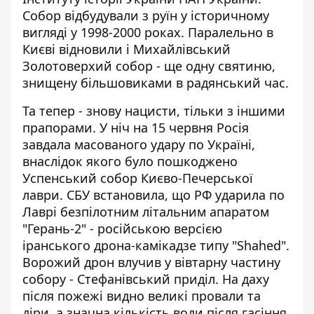
Собор відбудували з руїн у історичному
вигляді у 1998-2000 роках. Паралельно в
Києві відновили і Михайлівський
Золотоверхий собор - ще одну святиню,
знищену більшовиками в радянський час.
Та тепер - знову нацисти, тільки з іншими
прапорами. У ніч на 15 червня Росія
завдала масованого удару по Україні,
внаслідок якого було пошкоджено
Успенський собор Києво-Печерської
лаври. СБУ встановила, що РФ ударила по
Лаврі безпілотним літальним апаратом
"Герань-2" - російською версією
іранського дрона-камікадзе типу "Shahed".
Ворожий дрон влучив у вівтарну частину
собору - Стефанівський приділ. На даху
після пожежі видно великі провали та
діри, а значна кількість води після гасіння