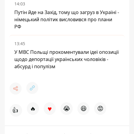
14:03
Путін йде на Захід, тому що загруз в Україні -
німецький політик висловився про плани
РФ
13:45
У МВС Польщі прокоментували ідеї опозиції
щодо депортації українських чоловіків -
абсурд і популізм
♥
🔥
😭
😆
😡
👍