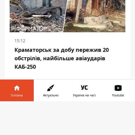
15:12
Краматорськ за добу пережив 20
обстрілів, найбільше авіаударів
КАБ-250
14:43
Головна
Актуально
Україна на часі
Youtube
Росія привласнила понад 34 000 об'єктів
житла українців на окупованих територіях -
Інформатор у
Завантажити
розслідування BBC
телефоні
👉
14:18