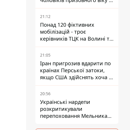
чоловіків призовного віку -
кого це може торкнутися
21:12
Понад 120 фіктивних
мобілізацій - троє
керівників ТЦК на Волині та
Буковині отримали підозри
за фейкові звіти
21:05
Іран пригрозив вдарити по
країнах Перської затоки,
якщо США здійснять хоча б
одну атаку - Reuters
20:56
Українські нардепи
розкритикували
перепоховання Мельника
через ризик дипломатичної
ізоляції