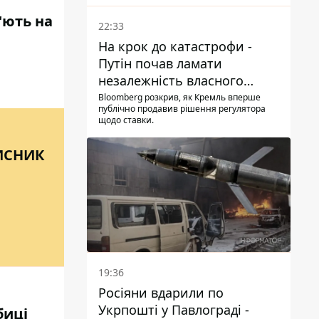
'ють на
22:33
На крок до катастрофи -
Путін почав ламати
незалежність власного
Центробанку, змусивши
Bloomberg розкрив, як Кремль вперше
публічно продавив рішення регулятора
знизити базову ставку
щодо ставки.
ИСНИК
19:36
Росіяни вдарили по
Укрпошті у Павлограді -
биці