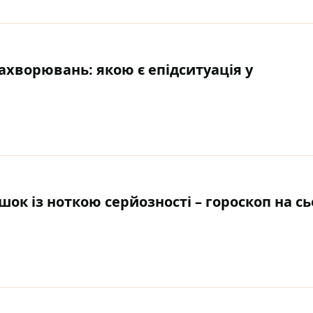
ахворювань: якою є епідситуація у
ок із ноткою серйозності – гороскоп на сь