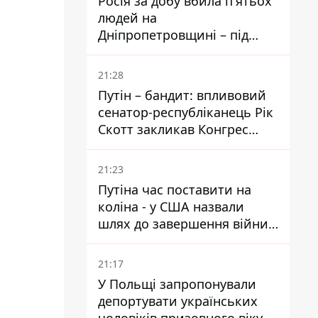
Росія за добу вбила п'ятьох
людей на
Дніпропетровщині – під
ударами опинилися п'ять
районів області
21:28
Путін – бандит: впливовий
сенатор-республіканець Рік
Скотт закликав Конгрес
притягнути РФ до
відповідальності за війну в
21:23
Україні
Путіна час поставити на
коліна - у США назвали
шлях до завершення війни -
National Security Journal
21:17
У Польщі запропонували
депортувати українських