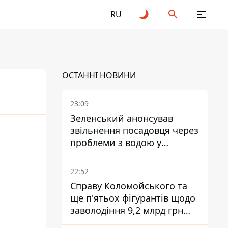
RU
ОСТАННІ НОВИНИ
23:09
Зеленський анонсував
звільнення посадовця через
проблеми з водою у
Марганці
22:52
Справу Коломойського та
ще п'ятьох фігурантів щодо
заволодіння 9,2 млрд грн
ПриватБанку скерували до