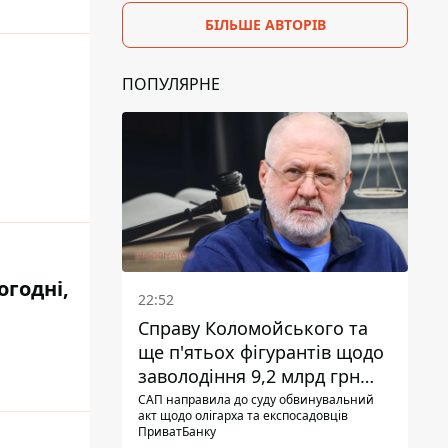
БІЛЬШЕ АВТОРІВ
ПОПУЛЯРНЕ
огодні,
22:52
Справу Коломойського та
ще п'ятьох фігурантів щодо
заволодіння 9,2 млрд грн
ПриватБанку скерували до
САП направила до суду обвинувальний
акт щодо олігарха та експосадовців
суду
ПриватБанку