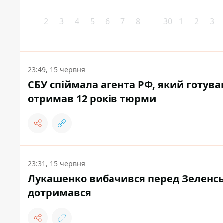
2
3
4
5
6
7
8
30
1
2
3
23:49, 15 червня
СБУ спіймала агента РФ, який готував
отримав 12 років тюрми
23:31, 15 червня
Лукашенко вибачився перед Зеленськ
дотримався