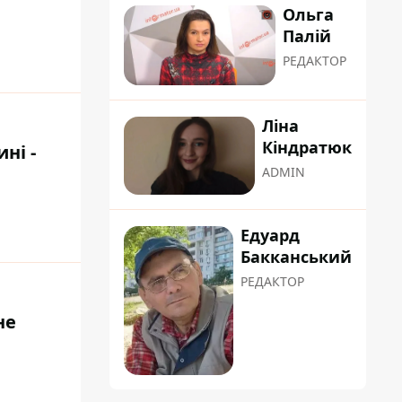
Ольга
Палій
РЕДАКТОР
Ліна
Кіндратюк
ні -
ADMIN
Едуард
Бакканський
РЕДАКТОР
не