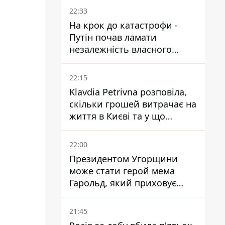
суду
22:33
На крок до катастрофи -
Путін почав ламати
незалежність власного
Центробанку, змусивши
знизити базову ставку
22:15
Klavdia Petrivna розповіла,
скільки грошей витрачає на
життя в Києві та у що
вкладає мільйони
22:00
Президентом Угорщини
може стати герой мема
Гарольд, який приховує
біль – він очолив народне
голосування
21:45