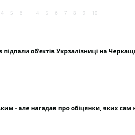
4
5
6
4
5
6
7
8
9
10
 підпали об'єктів Укрзалізниці на Черкащи
им - але нагадав про обіцянки, яких сам 