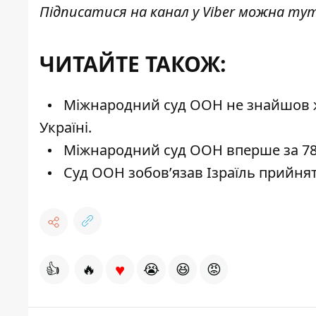
Підписатися на канал у Viber можна
ту
ЧИТАЙТЕ ТАКОЖ:
Міжнародний суд ООН не знайшов жо
Україні.
Міжнародний суд ООН вперше за 78 р
Суд ООН зобовʼязав Ізраїль прийняти
♥
👍
🔥
😭
😆
😡