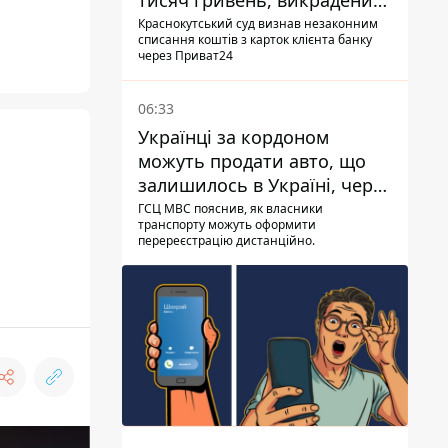
тисяч гривень, викрадених
шахраями
Краснокутський суд визнав незаконним
списання коштів з карток клієнта банку
через Приват24
06:33
Українці за кордоном
можуть продати авто, що
залишилось в Україні, через
Дію - МВС
ГСЦ МВС пояснив, як власники
транспорту можуть оформити
перереєстрацію дистанційно.