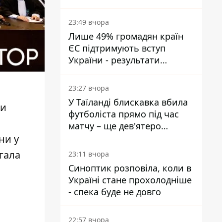
подати
23:49 вчора
Лише 49% громадян країн
ЄС підтримують вступ
України - результати
опитування
23:27 вчора
У Таїланді блискавка вбила
ми
футболіста прямо під час
матчу – ще дев'ятеро
постраждали
ни у
агала
23:11 вчора
Синоптик розповіла, коли в
Україні стане прохолодніше
- спека буде не довго
22:57 вчора