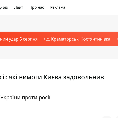
-Біз
Лайт
Про нас
Реклама
тний удар 5 серпня
⚠️ Краматорськ, Костянтинівка
ії: які вимоги Києва задовольнив
України проти росії