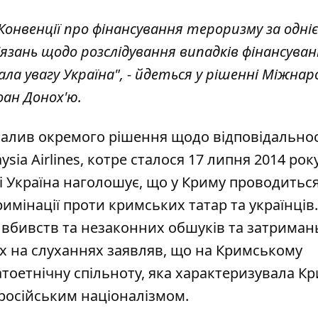
Конвенції про фінансування тероризму за одніє
в'язань щодо розслідування випадків фінансува
ла увагу Україна", - йдеться у рішенні Міжнар
оан Донох'ю.
лив окремого рішення щодо відповідальност
ysia Airlines, котре сталося 17 липня 2014 рок
ові Україна наголошує, що у Криму проводитьс
имінації проти кримських татар та українців.
 вбивств та незаконних обшуків та затриман
ох на слуханнях заявляв, що на Кримському
атоетнічну спільноту, яка характеризувала К
 російським націоналізмом.