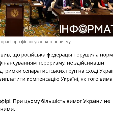
справі про фінансування тероризму
овив, що російська федерація порушила нор
 фінансуванням тероризму, не здійснивши
дтримки сепаратистських груп на сході Украї
ю виплатити компенсацію
Україні, як того вим
фірі
. При цьому більшість вимог України не
аними.