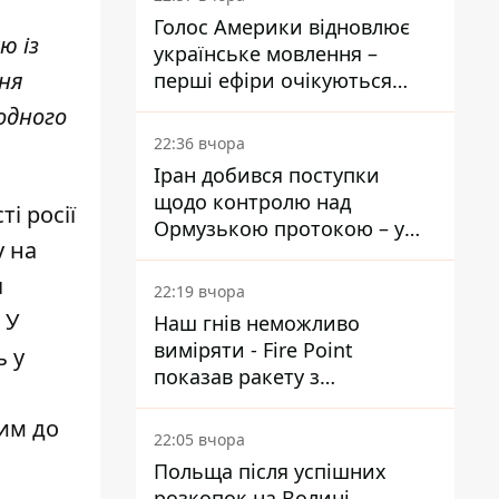
Голос Америки відновлює
ю із
українське мовлення –
ння
перші ефіри очікуються
наступного тижня
одного
22:36 вчора
Іран добився поступки
щодо контролю над
і росії
Ормузькою протокою – у
у на
Reuters розкрили деталі
я
22:19 вчора
 У
Наш гнів неможливо
виміряти - Fire Point
ь у
показав ракету з
загадковою позначкою 723
рим до
22:05 вчора
Польща після успішних
розкопок на Волині