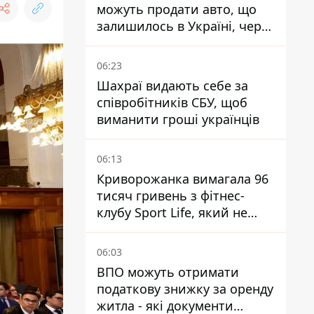
можуть продати авто, що
залишилось в Україні, через
Дію - МВС
06:23
Шахраї видають себе за
співробітників СБУ, щоб
виманити гроші українців
06:13
Криворожанка вимагала 96
тисяч гривень з фітнес-
клубу Sport Life, який не
пускав її до басейну без
медичної довідки - рішення
06:03
суду
ВПО можуть отримати
податкову знижку за оренду
житла - які документи