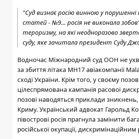
"Суд визнає росію винною у порушенні 
статей - №9... росія не виконала зобо
тероризму, на які неодноразово зверта
суду, яке зачитала президент Суду Дж
Водночас Міжнародний суд ООН не ухва
за збиття літака MH17 авіакомпанії Mala
сході України. Крім того, у своєму поз
цілеспрямована кампанія расової дискр
позові наводяться приклади зникнень,
Криму. Український адвокат Гарольд К
півострові росія прагнула замінити баг
російської окупації, дискримінаційним