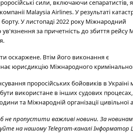
роросійські сили, включаючи сепаратистів, я
омпанії Malaysia Airlines. У результаті катас
на борту. У листопаді 2022 року Міжнародний
 ув'язнення за причетність до збиття рейсу 
я.
ути оскаржене. Втім його виконання є
знає юрисдикцію Міжнародного кримінальног
нсування проросійських бойовиків в Україні
 бути використане в інших судових процесах,
дини та Міжнародній організації цивільної ав
об не пропустити важливі новини. За новинам
куйте на нашому Telegram-каналі
Інформатор L