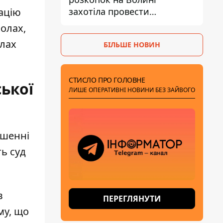
захотіла провести
дацію
ексгумацію у нових місцях
олах,
олах
БІЛЬШЕ НОВИН
СТИСЛО ПРО ГОЛОВНЕ
ької
ЛИШЕ ОПЕРАТИВНІ НОВИНИ БЕЗ ЗАЙВОГО
ушенні
ь суд
в
ПЕРЕГЛЯНУТИ
му, що