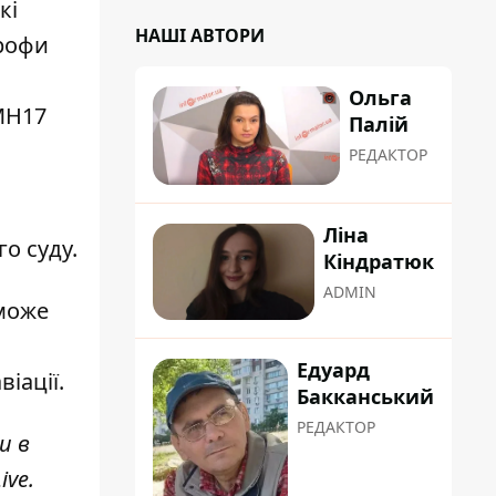
кі
НАШІ АВТОРИ
трофи
Ольга
MH17
Палій
РЕДАКТОР
Ліна
о суду.
Кіндратюк
ADMIN
 може
Едуард
іації.
Бакканський
РЕДАКТОР
и в
ive
.