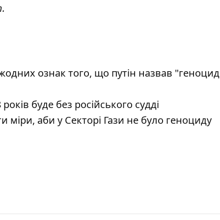
т
.
дних ознак того, що путін назвав "геноцид
оків буде без російського судді
 міри, аби у Секторі Гази не було геноциду