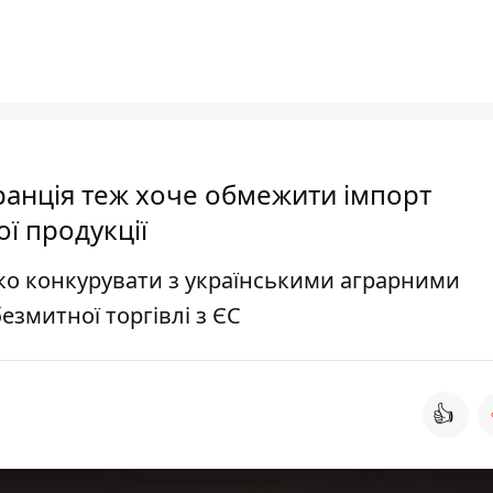
анція теж хоче обмежити імпорт
ї продукції
о конкурувати з українськими аграрними
езмитної торгівлі з ЄС
👍