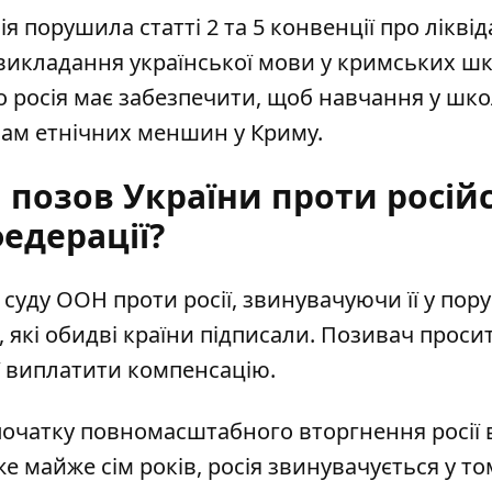
ія порушила статті 2 та 5 конвенції про лікві
викладання української мови у кримських шк
о росія має забезпечити, щоб навчання у шк
ам етнічних меншин у Криму.
позов України проти російс
едерації?
суду ООН проти росії, звинувачуючи її у пор
які обидві країни підписали. Позивач просит
ї виплатити компенсацію.
початку повномасштабного вторгнення росії 
вже майже сім років, росія звинувачується у то