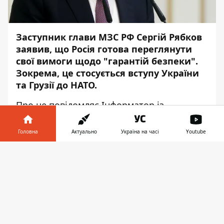
Заступник глави МЗС РФ Сергій Рябков
заявив, що Росія готова переглянути
свої вимоги щодо "гарантій безпеки".
Зокрема, це стосується вступу України
та Грузії до НАТО.
Про це повідомляє
Інформатор
із
посиланням на російське агентство ТААС.
Головна
Актуально
Україна на часі
Youtube
Рябков заявив, що РФ готова прийняти
відкликання формули Бухарестського
Інформатор у
Завантажити
саміту, за якою Україна та Грузія мають
телефоні
👉
стати членами НАТО. Альтернативним
варіантом у Кремлі вважають
зобов'язання США ніколи не голосувати за
вступ України та інших країн до НАТО.