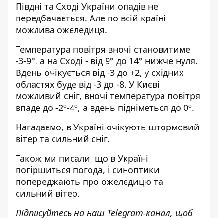
Півдні та Сході України опадів не
передбачається. Але по всій країні
можлива ожеледиця.
Температура повітря вночі становитиме
-3-9°, а на Сході - від 9° до 14° нижче нуля.
Вдень очікується від -3 до +2, у східних
областях буде від -3 до -8. У Києві
можливий сніг, вночі температура повітря
впаде до -2º-4º, а вдень підніметься до 0º.
Нагадаємо,
в Україні очікують штормовий
вітер та сильний сніг
.
Також ми писали, що
в Україні
погіршиться погода
, і синоптики
попереджають про ожеледицю та
сильний вітер.
Підписуйтесь на наш
Telegram-канал
, щоб