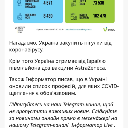
Нагадаємо, Україна
закупить пігулки
від
коронавірусу.
Крім того Україна
отримає від Ізраїлю
півмільйона доз вакцини
AstraZeneca.
Також І
нформатор
писав, що в Україні
оновили список професій, для яких COVID-
щеплення
є обов'язковим.
Підписуйтесь на наш
Telegram-канал
, щоб
не пропустити важливих новин. Слідкуйте
за новинами онлайн прямо в месенджері на
нашому Telegram-каналі
Інформатор Live
.