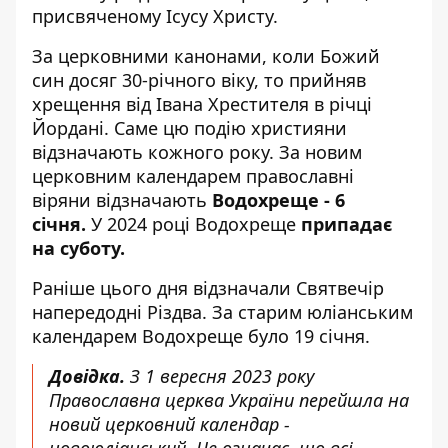
присвяченому Ісусу Христу.
За церковними канонами, коли Божий
син досяг 30-річного віку, то прийняв
хрещення від Івана Хрестителя в річці
Йордані. Саме цю подію християни
відзначають кожного року. За новим
церковним календарем православні
віряни відзначають
Водохреще - 6
січня.
У 2024 році Водохреще
припадає
на суботу.
Раніше цього дня відзначали Святвечір
напередодні Різдва. За старим юліанським
календарем Водохреще було 19 січня.
Довідка.
З 1 вересня 2023 року
Православна церква України перейшла на
новий церковний календар -