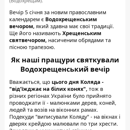
(Водохрещам).
Вечір 5 січня за новим
православним
календарем
є
Водохрещенським
вечором,
який здавна має свої традиції.
Ще його називають
Хрещенським
святвечором,
насиченим обрядами та
пісною трапезою.
Як наші пращури святкували
Водохрещенський вечір
Вважається, що
цього дня Коляда -
"від'їжджає на білих конях",
тож в
різних регіонах України було прийнято
проводжати її - малюнками дерев, коней,
людей та возів на віконних рамах.
Подекуди "виписували Коляду" - на вікнах і
дверях крейдою малювали по три хрести.