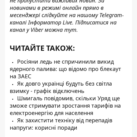
не пропустити важливих новин. За
новинами в режимі онлайн прямо в
месенджері слідкуйте на нашому Telegram-
каналі
Інформатор Live
. Підписатися на
канал у Viber можна
тут
.
ЧИТАЙТЕ ТАКОЖ:
Росіяни ледь не спричинили викид
ядерного палива: що відомо про блекаут
на ЗАЕС
Як довго українці будуть без світла
взимку - графік відключень
Шмигаль повідомив, скільки Уряд ще
зможе стримувати зростання тарифів на
електроенергію для населення
Як захистити техніку від перепадів
напруги: корисні поради