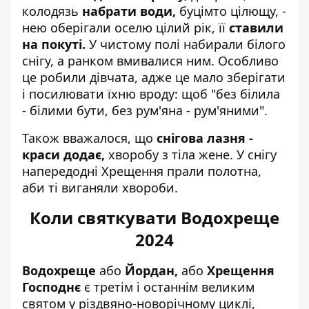
колодязь
набрати води,
буцімто цілющу, -
нею оберігали оселю цілий рік, її
ставили
на покуті.
У чистому полі набирали білого
снігу, а ранком вмивалися ним. Особливо
це робили дівчата, адже це мало зберігати
і посилювати їхню вроду: щоб "без білила
- білими бути, без рум'яна - рум'яними".
Також вважалося, що
снігова лазня -
краси додає,
хворобу з тіла жене. У снігу
напередодні Хрещення прали полотна,
аби ті виганяли хвороби.
Коли святкувати Водохреще
2024
Водохреще
або
Йордан,
або
Хрещення
Господнє
є третім і останнім великим
святом у різдвяно-новорічному циклі,