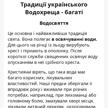
Традиції українського
Водохреща - багаті
Водосвяття
Це основна і найважливіша традиція
свята. Вона полягає
в освячуванні води.
Для цього на річці із льоду вирубують
хрест і пірнають в ополонку. Після
короткої служби священник освячує воду
опусканням в неї срібного хреста.
Християни вірять, що така вода має
багато корисних, лікувальних
властивостей. Наші предки зберігали її
впродовж року і вживали при різних
потребах, наприклад, при лихоманці або
головному болю, змазували хворі місця,
лікували дитячий переляк, окроплювали