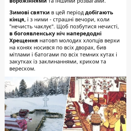
ворожіннями
та іншими розвагами.
Зимові святки
в цей період
добігають
кінця,
і з ними - страшні вечори, коли
"нечисть чаклує". Щоб позбутися нечисті,
в богоявленську ніч напередодні
Хрещення
натовп молодих хлопців верхи
на конях носився по всіх дворах, бив
мітлами і батогами по всіх темних кутах і
закутках із заклинаннями, криком та
вереском.