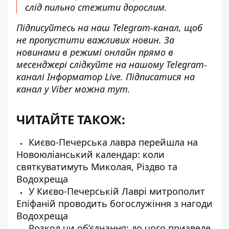
слід пильно стежити дорослим.
Підписуйтесь на наш
Telegram-канал
, щоб
не пропустити важливих новин. За
новинами в режимі онлайн прямо в
месенджері слідкуйте на нашому Telegram-
каналі
Інформатор Live
. Підписатися на
канал у Viber можна
тут
.
ЧИТАЙТЕ ТАКОЖ:
Києво-Печерська лавра перейшла на
Новоюліанський календар: коли
святкуватимуть Миколая, Різдво та
Водохреща
У Києво-Печерській Лаврі митрополит
Епіфаній проводить богослужіння з нагоди
Водохреща
Розкол чи об’єднання: до чого призведе