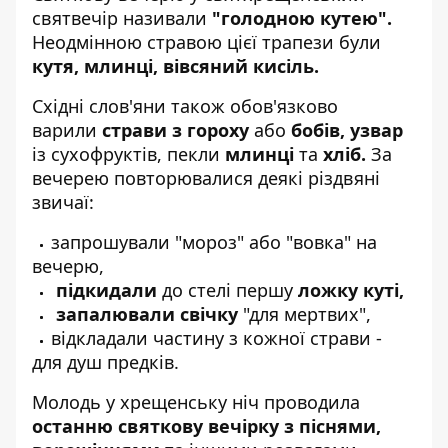
святвечір називали
"голодною кутею".
Неодмінною стравою цієї трапези були
кутя, млинці, вівсяний кисіль.
Східні слов'яни також обов'язково
варили
страви з гороху
або
бобів,
узвар
із сухофруктів, пекли
млинці
та
хліб.
За
вечерею повторювалися деякі різдвяні
звичаї:
запрошували "мороз" або "вовка" на
вечерю,
підкидали
до стелі першу
ложку куті,
запалювали свічку
"для мертвих",
відкладали частину з кожної страви -
для душ предків.
Молодь у хрещенську ніч проводила
останню святкову вечірку з піснями,