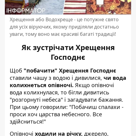
Хрещення або Водохреще - це потужне свято
для усіх віруючих, якому приділяли достатньо
уваги, тому воно має красиві багаті традиції!
Як зустрічати Хрещення
Господнє
Щоб
"побачити" Хрещення Господнє
ставили чашу з водою і дивилися,
чи вода
колихнеться опівночі.
Якщо опівночі
вода колихнулася, то бігли дивитись
"розгорнуті небеса" і загадувати бажання.
При цьому говорили: "Побачиш спалахи -
проси хоч царства небесного. Все
здійсниться!"
Опівночі
ходили на річку,
джерело,