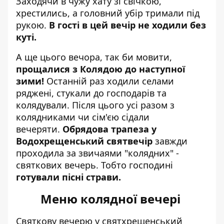
Заходячи в чужу хату зі свічкою,
хрестились, а головний убір тримали під
рукою.
В гості в цей вечір не ходили без
куті.
А ще цього вечора, так би мовити,
прощалися з Колядою до наступної
зими!
Останній раз ходили селами
ряджені, стукали до господарів та
колядували. Після цього усі разом з
колядниками чи сім'єю сідали
вечеряти.
Обрядова трапеза у
Водохрещенський святвечір
завжди
проходила за звичаями "колядних" -
святкових вечерь. Тобто господині
готували пісні страви.
Меню колядної вечері
Святкову вечерю у святхрещенський