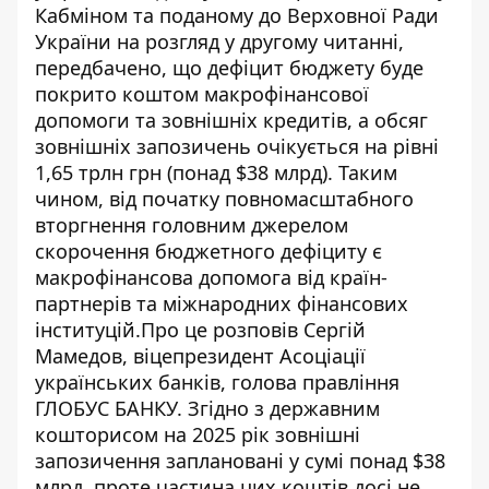
Кабміном та поданому до Верховної Ради
України на розгляд у другому читанні,
передбачено, що
дефіцит бюджету
буде
покрито коштом макрофінансової
допомоги та зовнішніх кредитів, а обсяг
зовнішніх запозичень очікується на рівні
1,65 трлн грн (понад $38 млрд). Таким
чином, від початку повномасштабного
вторгнення головним джерелом
скорочення бюджетного дефіциту є
макрофінансова допомога від країн-
партнерів та міжнародних фінансових
інституцій.Про це розповів Сергій
Мамедов, віцепрезидент Асоціації
українських банків, голова правління
ГЛОБУС БАНКУ. Згідно з державним
кошторисом на 2025 рік зовнішні
запозичення заплановані у сумі понад $38
млрд, проте частина цих коштів досі не