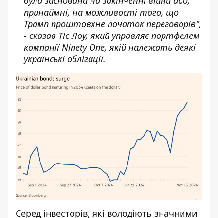
була заснована на закінченні війни або,
принаймні, на можливості того, що
Трамп проштовхне початок переговорів",
- сказав Тіс Лоу, який управляє портфелем
компанії Ninety One, якій належать деякі
українські облігації.
Серед інвесторів, які володіють значними