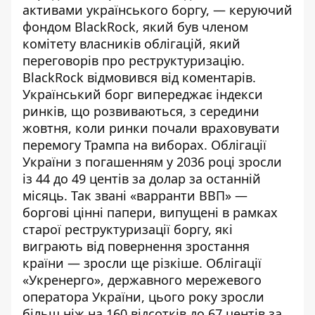
активами українського боргу, — керуючий
фондом BlackRock, який був членом
комітету власників облігацій, який
переговорів про реструктуризацію.
BlackRock відмовився від коментарів.
Український борг випереджає індекси
ринків, що розвиваються, з середини
жовтня, коли ринки почали враховувати
перемогу Трампа на виборах. Облігації
України з погашенням у 2036 році зросли
із 44 до 49 центів за долар за останній
місяць. Так звані «варранти ВВП» —
боргові цінні папери, випущені в рамках
старої реструктуризації боргу, які
виграють від повернення зростання
країни — зросли ще різкіше. Облігації
«Укренерго», державного мережевого
оператора України, цього року зросли
більш ніж на 160 відсотків до 67 центів за