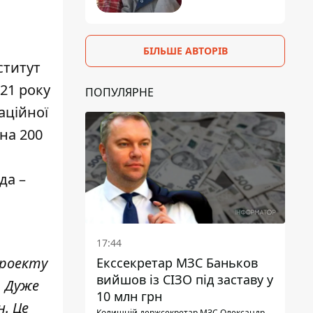
БІЛЬШЕ АВТОРІВ
ститут
021 року
ПОПУЛЯРНЕ
аційної
 на 200
да –
17:44
проекту
Екссекретар МЗС Баньков
вийшов із СІЗО під заставу у
. Дуже
10 млн грн
н. Це
Колишній держсекретар МЗС Олександр