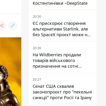
Костянтинівки –DeepState
20:50
ЄС прискорює створення
альтернативи Starlink, але
без SpaceX проєкт може не
обійтися
20:36
На Wildberries продали
товарів військового
призначення на сотні
мільйонів, але удари ЗСУ
змінили ситуацію
20:27
Сенат США схвалив
законопроєкт про "пекельні
санкції" проти Росії та Ірану