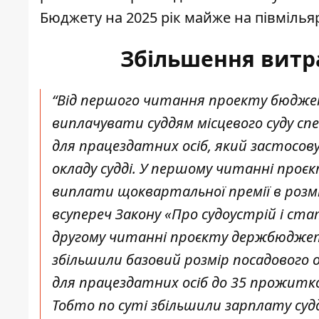
Бюджету на 2025 рік майже на півмілья
Збільшення витра
“Від першого читання проекту бюджет
виплачувати суддям місцевого суду спе
для працездатних осіб, який застосов
окладу судді. У першому читанні про
виплати щоквартальної премії в розмір
всупереч Закону «Про судоустрій і стат
другому читанні проєкту держбюджету
збільшили базовий розмір посадового о
для працездатних осіб до 35 прожитко
Тобто по суті збільшили зарплату судд