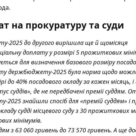
рда.
т на прокуратуру та суди
у-2025 до другого вирішила ще й щомісяця
ціальну доплату у розмірі 5 прожиткових міні
ується для визначення базового розміру посад
єкту держбюджету-2025 була норма щодо можл
і до 40% посадового окладу за кожен місяць, і
ус суддів», де не передбачені премії суддям. О
-2025 знайшли спосіб для «премій суддям» і 
кладу судді місцевого суду з 30 прожиткових м
вих мінімумів.
ям з 63 060 гривень до 73 570 гривень. А ще д