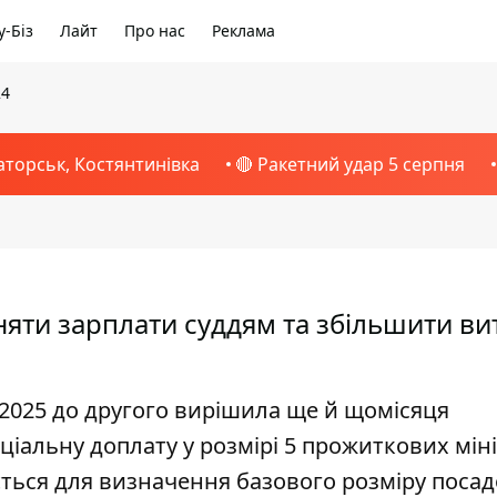
-Біз
Лайт
Про нас
Реклама
24
аторськ, Костянтинівка
🔴 Ракетний удар 5 серпня
няти зарплати суддям та збільшити ви
2025 до другого вирішила ще й щомісяця
ціальну доплату у розмірі 5 прожиткових мін
ється для визначення базового розміру поса