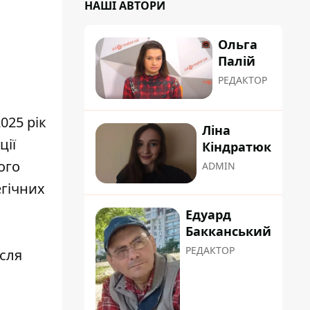
НАШІ АВТОРИ
Ольга
Палій
РЕДАКТОР
025 рік
Ліна
ції
Кіндратюк
ого
ADMIN
егічних
Едуард
Бакканський
РЕДАКТОР
ісля