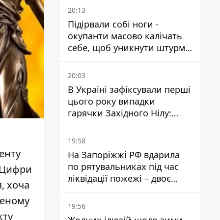
20:13
Підірвали собі ноги -
окупанти масово калічать
себе, щоб уникнути штурмів
- ГУР
20:03
В Україні зафіксували перші
цього року випадки
гарячки Західного Нілу:
двоє людей заразилися
після укусів комарів
19:58
енту
На Запоріжжі РФ вдарила
по рятувальниках під час
 Цифри
ліквідації пожежі – двоє
, хоча
поранених
женому
19:56
кту