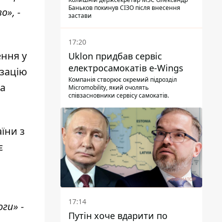
Баньков покинув СІЗО після внесення
», -
застави
17:20
ення у
Uklon придбав сервіс
електросамокатів e-Wings
ізацію
Компанія створює окремий підрозділ
 а
Micromobility, який очолять
співзасновники сервісу самокатів.
їни з
є
17:14
ги» -
Путін хоче вдарити по