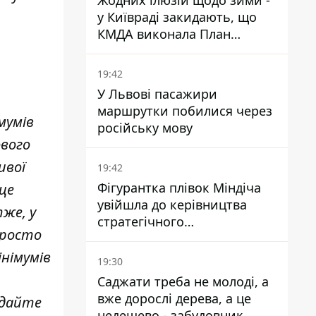
Жодних ілюзій щодо зими -
у Київраді закидають, що
КМДА виконала План
стійкості на 20%
19:42
У Львові пасажири
маршрутки побилися через
мумів
російську мову
ового
ивої
19:42
Фігурантка плівок Міндіча
 це
увійшла до керівництва
тже, у
стратегічного
просто
держпідприємства -
працювала в Енергоатомі та
інімумів
19:30
була заступницею
Саджати треба не молоді, а
Галущенка
вже дорослі дерева, а це
одайте
недешево - забудовник