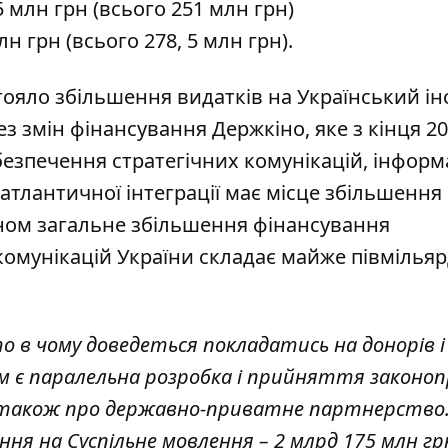
 млн грн (всього 251 млн грн)
н грн (всього 278, 5 млн грн).
стояло збільшення видатків на Український ін
ез змін фінансування Держкіно, яке з кінця 2
езпечення стратегічних комунікацій, інформ
оатлантичної інтеграції має місце збільшення
ином загальне збільшення фінансування
 комунікацій України складає майже півмільяр
о в чому доведеться покладатись на донорів і
м є паралельна розробка і прийняття законо
а також про державно-приватне партнерство
ння на Суспільне мовлення – 2 млрд 175 млн гр