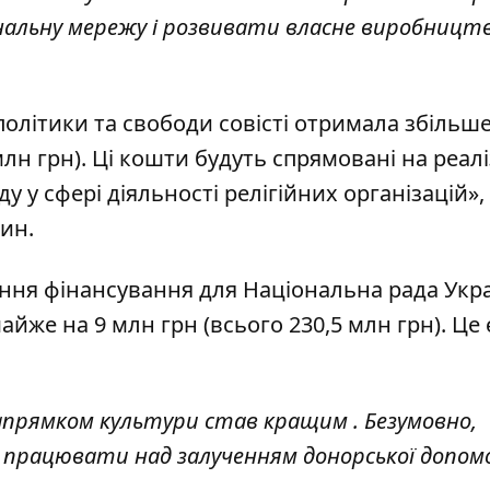
альну мережу і розвивати власне виробництво
олітики та свободи совісті отримала збільш
млн грн). Ці кошти будуть спрямовані на реал
 у сфері діяльності релігійних організацій»,
ин.
шення фінансування для Національна рада Укра
йже на 9 млн грн (всього 230,5 млн грн). Це 
прямком культури став кращим . Безумовно,
о працювати над залученням донорської допомо