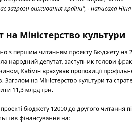
с загрози виживання країни”, - написала Ніна
 на Міністерство культури
яно з першим читанням проекту Бюджету на 2
ла народний депутат, заступник голови фрак
 чином, Кабмін врахував пропозиції профільн
в. Загалом
на Міністерство культури та страт
ити 11,3 млрд грн
.
 проекті бюджету 12000 до другого читання п
льшив фінансування на: