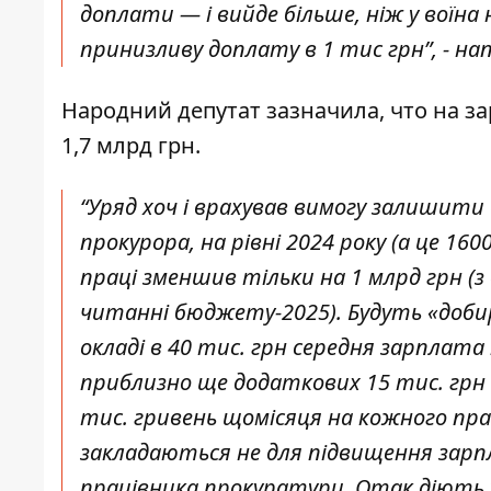
доплати — і вийде більше, ніж у воїна
принизливу доплату в 1 тис грн”, - н
Народний депутат зазначила, что на за
1,7 млрд грн.
“Уряд хоч і врахував вимогу залишити 
прокурора, на рівні 2024 року (а це 1
праці зменшив тільки на 1 млрд грн (
читанні бюджету-2025). Будуть «доби
окладі в 40 тис. грн середня зарплата 
приблизно ще додаткових 15 тис. грн
тис. гривень щомісяця на кожного пр
закладаються не для підвищення зарп
працівника прокуратури. Отак діють 