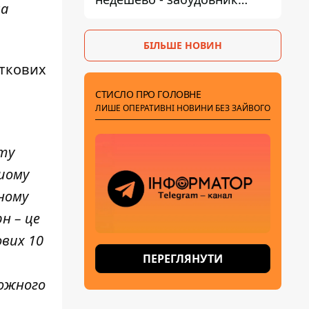
ла
Ніконов
БІЛЬШЕ НОВИН
аткових
СТИСЛО ПРО ГОЛОВНЕ
ЛИШЕ ОПЕРАТИВНІ НОВИНИ БЕЗ ЗАЙВОГО
ату
ршому
ному
н – це
ових 10
ПЕРЕГЛЯНУТИ
кожного