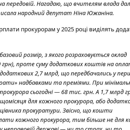
 на передовій. Нагадаю, що вчителям влада да
аписала народний депутат Ніна Южаніна.
рплати прокурорам у 2025 році виділять дод
базовий розмір, з якого розраховується оклад
600 грн), проте суму додаткових коштів на опл
з додаткових 2,7 млрд, що передбачались у пе
рати» надбавками та преміями. При мінімаль
прокурора сьогодні — 68 тис. грн. А 1,7 млрд гр
 щомісяця для кожного прокурора, або додатк
ацівника прокуратури. Звісно, що кошти
лати кожного прокурора, тим більше не для 
у неправовій державі — чи то страх, чи то