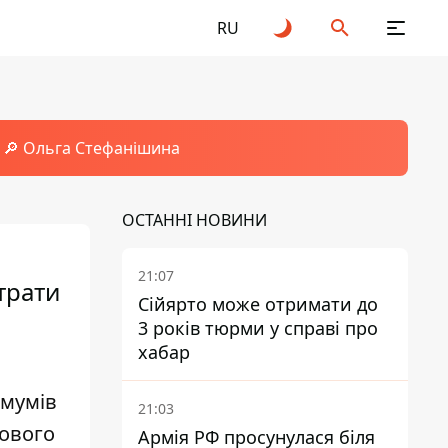
RU
🔎 Ольга Стефанішина
ОСТАННІ НОВИНИ
21:07
трати
Сійярто може отримати до
3 років тюрми у справі про
хабар
імумів
21:03
дового
Армія РФ просунулася біля