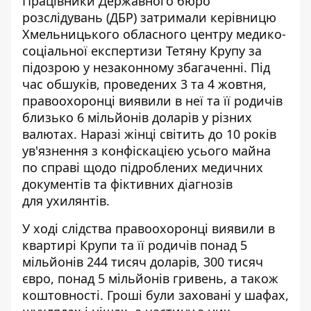
Працівники Державного бюро
розслідувань (ДБР) затримали керівницю
Хмельницького обласного центру медико-
соціальної експертизи
Тетяну Крупу
за
підозрою у незаконному збагаченні. Під
час обшуків, проведених 3 та 4 жовтня,
правоохоронці виявили в неї та її родичів
близько
6 мільйонів доларів у різних
валютах
. Наразі жінці світить до 10 років
ув'язнення з конфіскацією усього майна
по справі щодо підроблених медичних
документів та фіктивних діагнозів
для ухилянтів.
У ході слідства правоохоронці виявили в
квартирі Крупи та її родичів понад 5
мільйонів 244 тисяч доларів, 300 тисяч
євро, понад 5 мільйонів гривень, а також
коштовності. Гроші були заховані у шафах,