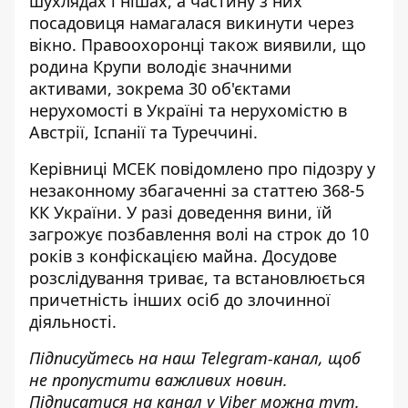
шухлядах і нішах, а
частину з них
посадовиця намагалася викинути через
вікно
. Правоохоронці також виявили, що
родина Крупи володіє значними
активами, зокрема 30 об'єктами
нерухомості в Україні та нерухомістю в
Австрії, Іспанії та Туреччині.
Керівниці МСЕК повідомлено про підозру у
незаконному збагаченні за статтею 368-5
КК України. У разі доведення вини, їй
загрожує позбавлення волі на строк до 10
років з конфіскацією майна. Досудове
розслідування триває, та встановлюється
причетність інших осіб до злочинної
діяльності.
Підписуйтесь на наш
Telegram-канал
, щоб
не пропустити важливих новин.
Підписатися на канал у Viber можна
тут
.