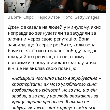
З Брітні Спірс і Періс Хілтон. Фото: Getty Images
Дженіс вказала на людей у минулому, яких
неправдиво звинуватили та засудили за
злочини через свою репутацію. Вона
заявила, що її серце розбите, коли вона
бачить, як її син втрачає свободу, завдає
шкоди його репутації та не отримує
підтримки з боку широкого загалу, хоча
він ще не виклав свою позицію.
«Найгірша частина цього випробування –
спостерігати, як мого улюбленого сина
позбавляють гідності, не за те, що він
зробив, а за те, у що люди вважають за
краще вірити про нього. Я ніколи не
забуду, як увесь світ жартує і сміється