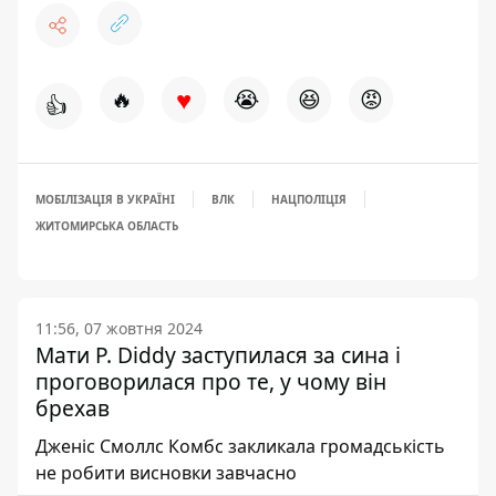
♥
🔥
😭
😆
😡
👍
МОБІЛІЗАЦІЯ В УКРАЇНІ
ВЛК
НАЦПОЛІЦІЯ
ЖИТОМИРСЬКА ОБЛАСТЬ
11:56, 07 жовтня 2024
Мати P. Diddy заступилася за сина і
проговорилася про те, у чому він
брехав
Дженіс Смоллс Комбс закликала громадськість
не робити висновки завчасно