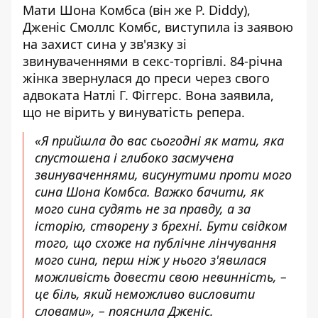
Мати Шона Комбса (він же P. Diddy),
Дженіс Смоллс Комбс, виступила із заявою
на захист сина у зв'язку зі
звинуваченнями в секс-торгівлі. 84-річна
жінка звернулася до преси через свого
адвоката Натлі Г. Фіггерс. Вона заявила,
що
не вірить у винуватість репера
.
«Я прийшла до вас сьогодні як мати, яка
спустошена і глибоко засмучена
звинуваченнями, висунутими проти мого
сина Шона Комбса. Важко бачити, як
мого сина судять не за правду, а за
історію, створену з брехні. Бути свідком
того, що схоже на публічне лінчування
мого сина, перш ніж у нього з'явилася
можливість довести свою невинність, –
це біль, який неможливо висловити
словами», –
пояснила Дженіс
.