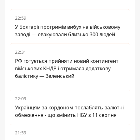
22:59
У Болгарії прогримів вибух на військовому
заводі — евакуювали близько 300 людей
22:31
РФ готується прийняти новий контингент
військових КНДР і отримала додаткову
балістику — Зеленський
22:09
Українцям за кордоном послаблять валютні
обмеження - що змінить НБУ з 11 серпня
21:59