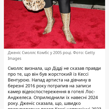
Дженіс Смоллс Комбс у 2005 році. Фото: Getty
Images
Смоллс визнала, що
Дідді
не сказав правди
про те, що він був жорстокий із Кессі
Вентурою. Напад артиста на дівчину в
березні 2016 року потрапив на записи
камер відеоспостереження в готелі Лос-
Анджелеса. Оприлюднили їх навесні 2024
року. Дженіс сказала, що, швидко
врегулювавши позов Кессі наприкінці 2023