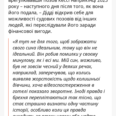
року – наступного дня після того, як вона
його подала, – Дідді відкрив себе для
можливості судових позовів від інших
людей, які переслідували його заради
фінансової вигоди.
«Я тут не для того, щоб зображати
свого сина ідеальним, тому що він не
ідеальний. Він робив помилки у своєму
минулому, як і всі ми. Мій син, можливо,
був не зовсім чесний у деяких речах,
наприклад, заперечував, що колись
виявляв жорстокість щодо колишньої
дівчини, хоча відеоспостереження в
готелі показало зворотне. Іноді правда і
брехня переплітаються так тісно, що
стає страшно визнати одну частину
історії, особливо коли ця правда
виходить за рамки норми або надто