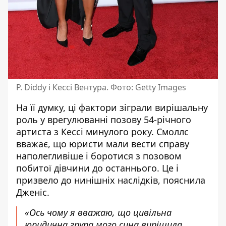
P. Diddy і Кессі Вентура. Фото: Getty Images
На її думку, ці фактори зіграли вирішальну
роль у врегулюванні позову 54-річного
артиста з Кессі минулого року. Смоллс
вважає, що юристи мали вести справу
наполегливіше і боротися з позовом
побитої дівчини до останнього. Це і
призвело до нинішніх наслідків, пояснила
Дженіс.
«Ось чому я вважаю, що цивільна
юридична група мого сина вирішила