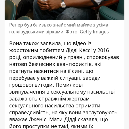
Репер був близько знайомий майже з усіма
голлівудськими зірками. Фото: Getty Images
Вона також заявила, що відео із
жорстоким побиттям Дідді Кессі у 2016
році, оприлюднений у травні, спровокував
натовп безчесних авантюристів, які
прагнуть нажитися на її сині, що
перебуває у важкій ситуації, заради
грошової вигоди. Помилкові
звинувачення в сексуальному насильстві
заважають справжнім жертвам
сексуального насильства отримати
справедливість, на яку вони заслуговують,
вважає Дженіс. Мати Дідді сказала, що
його проступки не такі, якими їх