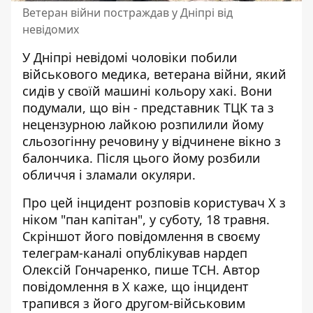
Ветеран війни постраждав у Дніпрі від
невідомих
У Дніпрі
невідомі чоловіки побили
військового
медика, ветерана війни, який
сидів у своїй машині кольору хакі. Вони
подумали, що він - представник ТЦК та з
нецензурною лайкою розпилили йому
сльозогінну речовину у відчинене вікно з
балончика. Після цього йому розбили
обличчя і зламали окуляри.
Про цей інцидент розповів користувач X з
ніком "пан капітан", у суботу, 18 травня.
Скріншот його повідомлення в своєму
телеграм-каналі опублікував нардеп
Олексій Гончаренко,
пише ТСН
. Автор
повідомлення в X каже, що інцидент
трапився з його другом-військовим