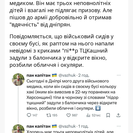
медиком. Він має трьох неповнолітніх
дітей і взагалі не підлягає призову. Але
пішов до армії добровільно й отримав
"вдячність" від дніпрян.
Повідомляється, що військовий сидів у
своєму бусі, як раптом на нього напали
невідомі з криками "пі**р ТЦКашний
задули з балончика у відкрите вікно,
розбили обличчя і окуляри.