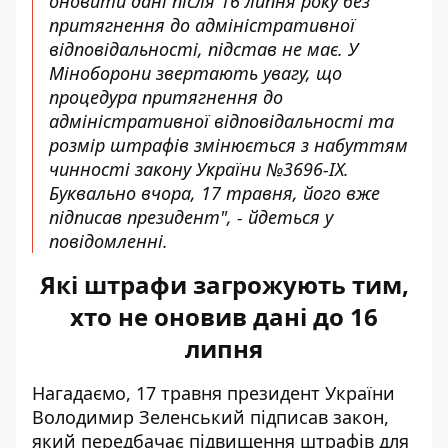
оновити дані після 16 липня року без
притягнення до адміністративної
відповідальності, підстав не має. У
Міноборони звертають увагу, що
процедура притягнення до
адміністративної відповідальності та
розмір штрафів змінюється з набуттям
чинності закону України №3696-IX.
Буквально вчора, 17 травня, його вже
підписав президент", - йдеться у
повідомленні.
Які штрафи загрожують тим,
хто не оновив дані до 16
липня
Нагадаємо, 17 травня
президент України
Володимир Зеленський підписав закон
,
який передбачає підвищення штрафів для