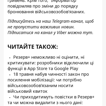
гривень
. Крім того, "Інформатор"
повідомляв про
зміни до порядку
бронювання
військовозобов'язаних.
Підписуйтесь на наш
Telegram-канал
, щоб
не пропустити важливих новин.
Підписатися на канал у Viber можна
тут
.
ЧИТАЙТЕ ТАКОЖ:
Резерв+ неможливо ні оцінити, ні
критикувати: розробники відключили ці
функції в App Store та Google Play
18 травня набув чинності закон про
посилення мобілізації: чи потрібно
військовозобов’язаним носити
військовий квиток
Чи приходитимуть повістки в Резерв+
та чи можна видалити з нього дані: