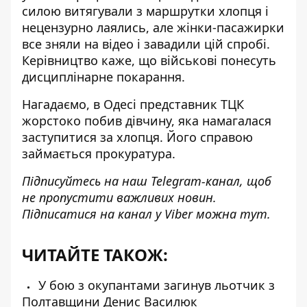
силою витягували з маршрутки хлопця і
нецензурно лаялись
, але жінки-пасажирки
все зняли на відео і завадили цій спробі.
Керівництво каже, що військові понесуть
дисциплінарне покарання.
Нагадаємо, в Одесі
представник ТЦК
жорстоко побив дівчину
, яка намагалася
заступитися за хлопця. Його справою
займається прокуратура.
Підписуйтесь на наш
Telegram-канал
, щоб
не пропустити важливих новин.
Підписатися на канал у Viber можна
тут
.
ЧИТАЙТЕ ТАКОЖ:
У бою з окупантами загинув льотчик з
Полтавщини Денис Василюк