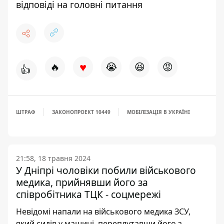
відповіді на головні питання
♥
🔥
😭
😆
😡
👍
ШТРАФ
ЗАКОНОПРОЕКТ 10449
МОБІЛІЗАЦІЯ В УКРАЇНІ
21:58, 18 травня 2024
У Дніпрі чоловіки побили військового
медика, прийнявши його за
співробітника ТЦК - соцмережі
Невідомі напали на військового медика ЗСУ,
який сидів у машині, переплутавши його з