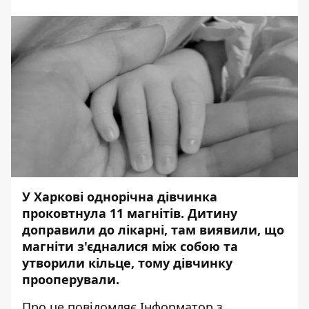
У Харкові однорічна дівчинка
проковтнула 11 магнітів. Дитину
доправили до лікарні, там виявили, що
магніти з'єдналися між собою та
утворили кільце, тому дівчинку
прооперували.
Про це повідомляє
Інформатор
з