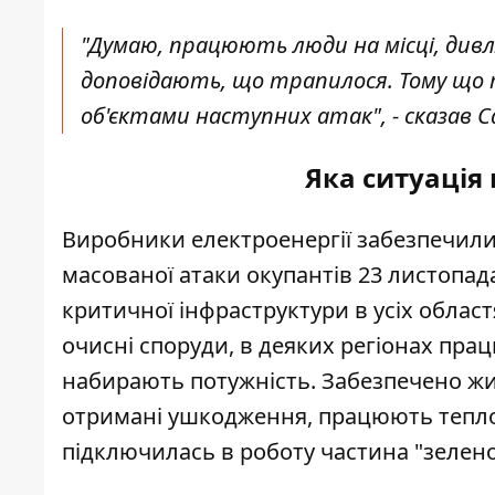
"Думаю, працюють люди на місці, див
доповідають, що трапилося. Тому що ті
об'єктами наступних атак", - сказав С
Яка ситуація 
Виробники
електроенергії
забезпечили 
масованої атаки окупантів 23 листопа
критичної інфраструктури в усіх областя
очисні споруди, в деяких регіонах пра
набирають потужність. Забезпечено жив
отримані ушкодження, працюють тепло
підключилась в роботу частина "зеленої