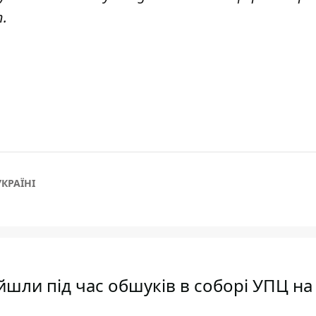
т
.
УКРАЇНІ
шли під час обшуків в соборі УПЦ на