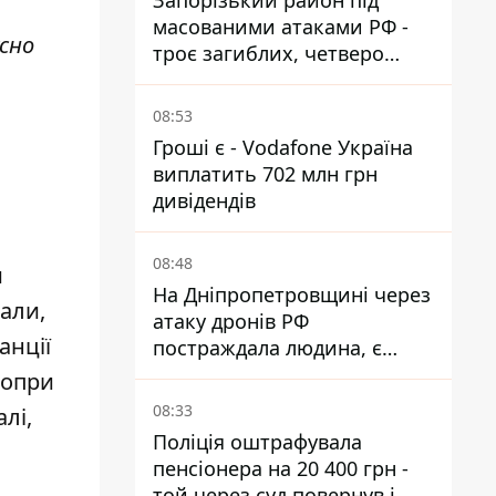
Запорізький район під
масованими атаками РФ -
сно
троє загиблих, четверо
поранених
08:53
Гроші є - Vodafone Україна
виплатить 702 млн грн
дивідендів
08:48
и
На Дніпропетровщині через
нали,
атаку дронів РФ
анції
постраждала людина, є
пожежі та пошкодження
Попри
08:33
лі,
Поліція оштрафувала
пенсіонера на 20 400 грн -
той через суд повернув і