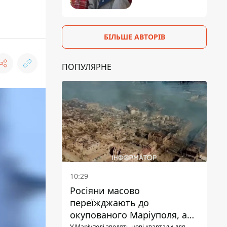
БІЛЬШЕ АВТОРІВ
ПОПУЛЯРНЕ
10:29
Росіяни масово
переїжджають до
окупованого Маріуполя, а
У Маріуполі зводять нові квартали для