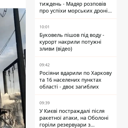
тиждень - Мадяр розповів
про успіхи морських дронів
у Чорному та Азовському
морях
10:01
Буковель пішов під воду -
курорт накрили потужні
зливи (відео)
09:42
Росіяни вдарили по Харкову
та 16 населених пунктах
області - двоє загиблих
09:39
У Києві постраждалі після
ракетної атаки, на Оболоні
горіли резервуари з