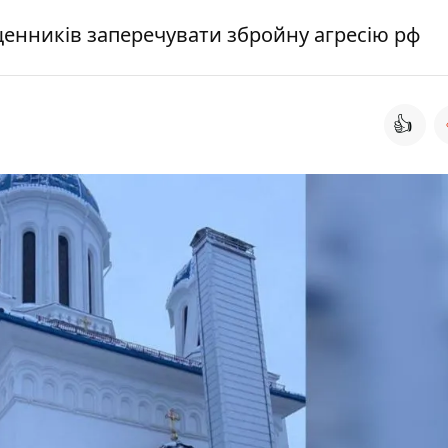
щенників заперечувати збройну агресію рф
👍