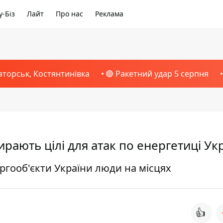
-Біз
Лайт
Про нас
Реклама
аторськ, Костянтинівка
🔴 Ракетний удар 5 серпня
рають цілі для атак по енергетиці Ук
гооб'єкти України люди на місцях
👍