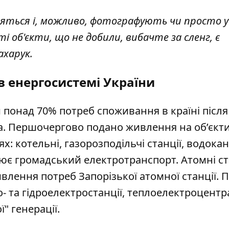
ляться і, можливо, фотографують чи просто у
 об'єкти, що не добили, вибачте за сленг, є
ахарук.
в енергосистемі України
понад 70% потреб споживання в країні після
да. Першочергово подано живлення на об’єкт
х: котельні, газорозподільчі станції, водока
цює громадський електротранспорт. Атомні ст
лення потреб Запорізької атомної станції. 
- та
гідроелектростанції
, теплоелектроцентра
" генерації.