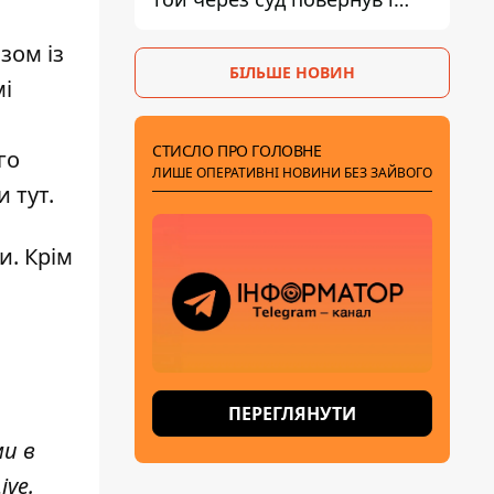
гроші, і отримав 3 тис. грн
моральної шкоди
зом із
БІЛЬШЕ НОВИН
мі
СТИСЛО ПРО ГОЛОВНЕ
го
ЛИШЕ ОПЕРАТИВНІ НОВИНИ БЕЗ ЗАЙВОГО
ли
тут
.
и. Крім
ПЕРЕГЛЯНУТИ
ми в
ive
.