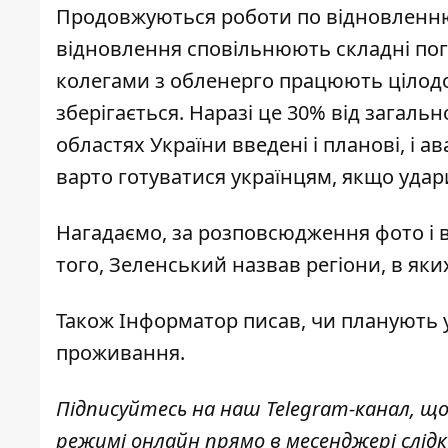
Продовжуються роботи по відновленн
відновлення сповільнюють складні пого
колегами з обленерго працюють цілод
зберігається. Наразі це 30% від загальн
областях України введені і планові, і 
варто готуватися українцям, якщо уда
Нагадаємо, за
розповсюдження фото і ві
того, Зеленський
назвав регіони, в як
Також
Інформатор
писав, чи
планують у
проживання.
Підписуйтесь на наш
Telegram-канал
, щ
режимі онлайн прямо в месенджері слід