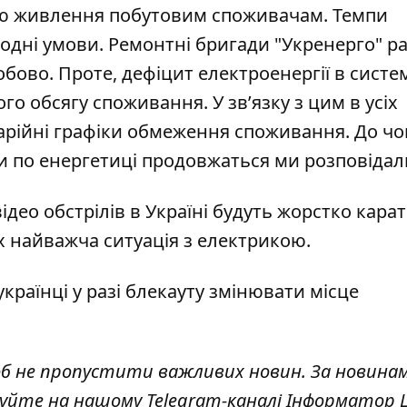
ю живлення побутовим споживачам. Темпи
дні умови. Ремонтні бригади "Укренерго" ра
обово. Проте, дефіцит
електроенергії
в систе
ого обсягу споживання. У зв’язку з цим в усіх
аварійні графіки обмеження споживання. До чо
ри по енергетиці продовжаться ми розповіда
део обстрілів в Україні
будуть жорстко карат
их найважча ситуація
з електрикою.
країнці у разі блекауту змінювати
місце
об не пропустити важливих новин. За новина
куйте на нашому Telegram-каналі
Інформатор L