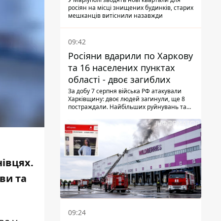
місцевих залишають без
росіян на місці знищених будинків, старих
житла
мешканців витіснили назавжди
09:42
Росіяни вдарили по Харкову
та 16 населених пунктах
області - двоє загиблих
За добу 7 серпня війська РФ атакували
Харківщину: двоє людей загинули, ще 8
постраждали. Найбільших руйнувань та
жертв зазнав Ізюм
івцях.
ви та
09:24