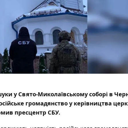
уки у Свято-Миколаївському соборі в Черн
російське громадянство у керівництва церк
домив
пресцентр
СБУ.