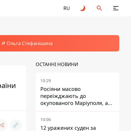
RU
🔎 Ольга Стефанішина
ОСТАННІ НОВИНИ
10:29
раїни
Росіяни масово
переїжджають до
окупованого Маріуполя, а
місцевих залишають без
житла
10:06
12 уражених суден за