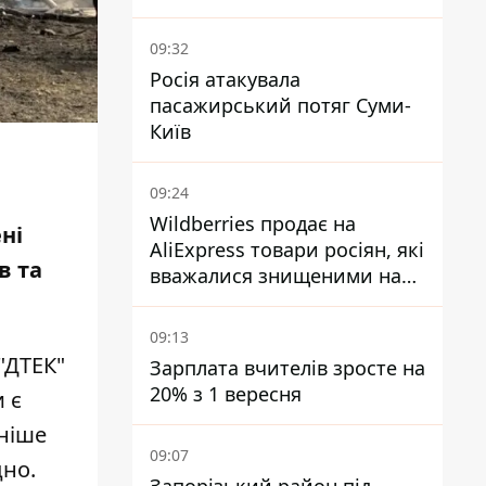
паливом
09:32
Росія атакувала
пасажирський потяг Суми-
Київ
09:24
Wildberries продає на
ні
AliExpress товари росіян, які
в та
вважалися знищеними на
складах
09:13
"ДТЕК"
Зарплата вчителів зросте на
20% з 1 вересня
 є
аніше
09:07
дно.