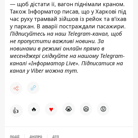
— щоб дістати її, вагон піднімали краном.
Також
Інформатор
писав, що у Харкові під
час руху
трамвай зійшов із рейок та в'їхав
у паркан
. В аварії постраждали пасажири.
Підписуйтесь на наш
Telegram-канал
,
щоб
н
е пропустити важливі новини. За
новинами в режимі онлайн прямо в
месенджері слідкуйте на нашому Telegram-
каналі «
Інформатор Live»
. Підписатися на
канал у Viber можна
тут.
♥
🔥
😭
😆
😡
👍
ПОДІЇ
ДНІПРО
ДТП