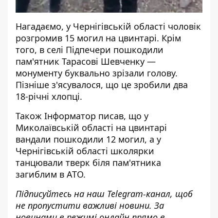
Нагадаємо, у Чернігівській області
чоловік
розгромив 15 могил на цвинтарі
. Крім
того, в селі Підпечери пошкодили
пам'ятник Тарасові Шевченку —
монументу буквально
зрізали голову.
Пізніше з'ясувалося, що це зробили
два
18-річні хлопці
.
Також
Інформатор
писав, що у
Миколаївській області на цвинтарі
вандали
пошкодили 12 могил
, а у
Чернігівській області школярки
танцювали тверк
біля пам'ятника
загиблим в АТО.
Підписуйтесь на наш
Telegram-канал
,
щоб
н
е пропустити важливі новини. За
новинами в режимі онлайн прямо в