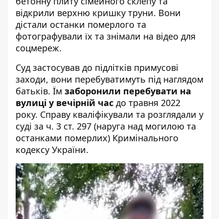
бетонну плиту сімейного склепу та
відкрили верхню кришку труни. Вони
дістали останки померлого та
фотографували їх та знімали на відео для
соцмереж.
Суд застосував до підлітків примусові
заходи, вони перебуватимуть під наглядом
батьків. Їм
заборонили перебувати на
вулиці у вечірній час
до травня 2022
року. Справу кваліфікували та розглядали у
суді за ч. 3 ст. 297 (наруга над могилою та
останками померлих) Кримінального
кодексу України.