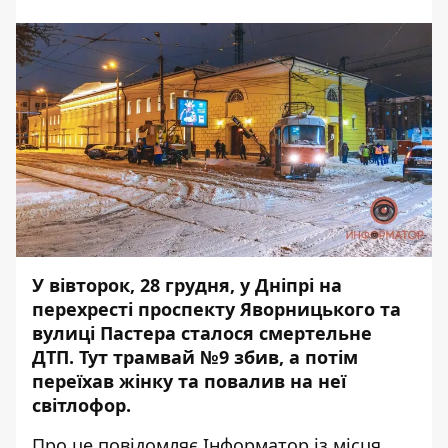
У вівторок, 28 грудня, у Дніпрі на
перехресті проспекту Яворницького та
вулиці Пастера сталося смертельне
ДТП. Тут трамвай №9
збив, а потім
переїхав жінку
та повалив на неї
світлофор.
Про це повідомляє
Інформатор
із місця