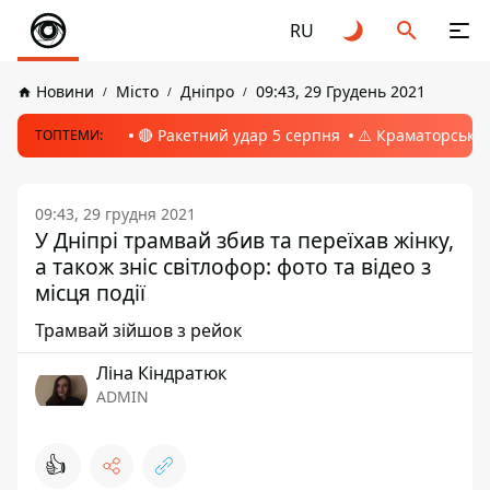
RU
Новини
Місто
Дніпро
09:43, 29 Грудень 2021
🔴 Ракетний удар 5 серпня
⚠️ Краматорськ, 
ТОПТЕМИ:
09:43, 29 грудня 2021
У Дніпрі трамвай збив та переїхав жінку,
а також зніс світлофор: фото та відео з
місця події
Трамвай зійшов з рейок
Ліна Кіндратюк
ADMIN
👍