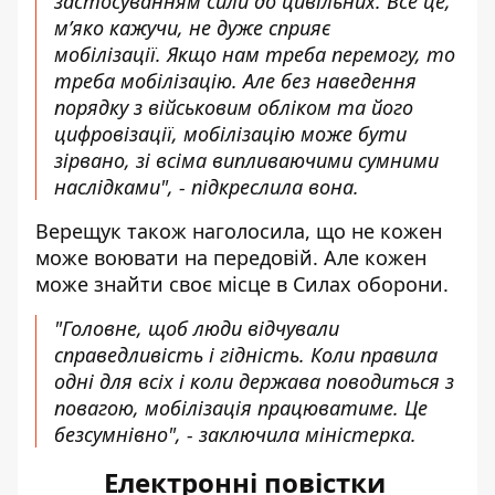
застосуванням сили до цивільних. Все це,
мʼяко кажучи, не дуже сприяє
мобілізації. Якщо нам треба перемогу, то
треба мобілізацію. Але без наведення
порядку з військовим обліком та його
цифровізації, мобілізацію може бути
зірвано, зі всіма випливаючими сумними
наслідками", - підкреслила вона.
Верещук також наголосила, що не кожен
може воювати на передовій. Але кожен
може знайти своє місце в Силах оборони.
"Головне, щоб люди відчували
справедливість і гідність. Коли правила
одні для всіх і коли держава поводиться з
повагою, мобілізація працюватиме. Це
безсумнівно", - заключила міністерка.
Електронні повістки