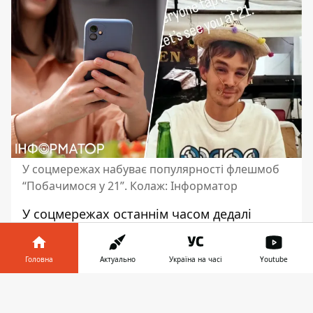
У соцмережах набуває популярності флешмоб
“Побачимося у 21”. Колаж: Інформатор
У соцмережах останнім часом дедалі
популярнішим стає
флешмоб “Побачимося
у 21”
. У його рамках користувачі
Головна
Актуально
Україна на часі
Youtube
публікують фото, де показують, як вони
виглядали у 21 рік. Лише протягом тижня
Інформатор у
Завантажити
ностальгічними знімками поділилися
телефоні
👉