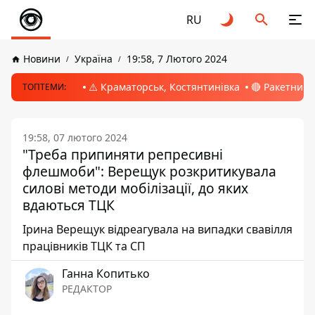
RU
Новини
Україна
19:58, 7 Лютого 2024
⚠️ Краматорськ, Костянтинівка
🔴 Ракетний 
ТОПТЕМИ:
19:58, 07 лютого 2024
"Треба припиняти репресивні
флешмоби": Верещук розкритикувала
силові методи мобілізації, до яких
вдаються ТЦК
Ірина Верещук відреагувала на випадки свавілля
працівників ТЦК та СП
Ганна Копитько
РЕДАКТОР