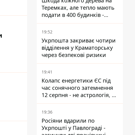
Шкода кожного дерева на
Теремках, але тепло мають
подати в 400 будинків -
депутатка Київради
19:52
и
Укрпошта закриває чотири
відділення у Краматорську
через безпекові ризики
19:41
Колапс енергетики ЄС під
час сонячного затемнення
12 серпня - не астрологія, у
Брюсселі готуються до
екстрених заходів
19:36
Росіяни вдарили по
Укрпошті у Павлограді -