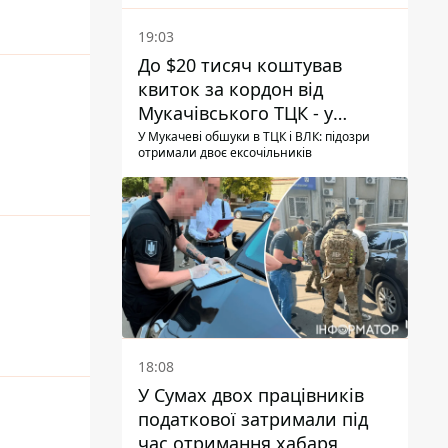
19:03
До $20 тисяч коштував
квиток за кордон від
Мукачівського ТЦК - у
гучній справі перші підозри
У Мукачеві обшуки в ТЦК і ВЛК: підозри
отримали двоє ексочільників
отримали двоє колишніх
керівників
18:08
У Сумах двох працівників
податкової затримали під
час отримання хабаря