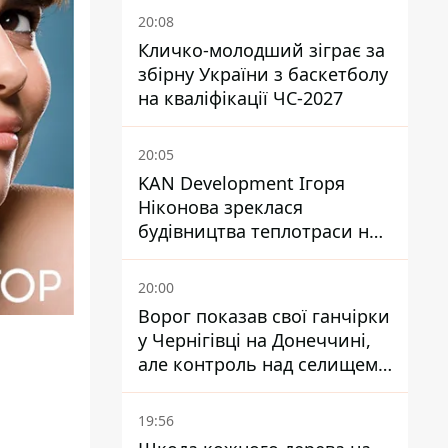
20:08
Кличко-молодший зіграє за
збірну України з баскетболу
на кваліфікації ЧС-2027
20:05
KAN Development Ігоря
Ніконова зреклася
будівництва теплотраси на
Теремках
20:00
Ворог показав свої ганчірки
у Чернігівці на Донеччині,
але контроль над селищем
не підтверджений
19:56