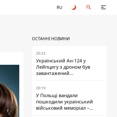
RU
ОСТАННІ НОВИНИ
20:22
Український Ан-124 у
Лейпцигу з дроном був
завантажений
боєприпасами
20:19
У Польщі вандали
пошкодили український
військовий меморіал –
посольство відреагувало