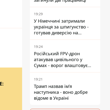
загинули дві працівниці
19:29
У Німеччині затримали
українця за шпигунство -
готував диверсію на
військовому підприємстві
19:24
Російський FPV-дрон
атакував цивільного у
Сумах - ворог влаштовує
полювання на людей у
містах
19:21
Е:
Трамп назвав імʼя
наступника - воно добре
відоме в Україні