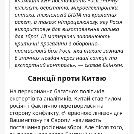
«Компанії КНР постачають Росії значну
кількість верстатів, мікроелектроніки,
оптики, технологій БПЛА та крилатих
ракет, а також нітроцелюлозу, яку Росія
використовує для виготовлення палива
для зброї. Ці матеріали заповнюють
критичні прогалини в оборонно-
промисловій базі Росії, яка інакше зазнала
б значних невдач через наші санкції та
експортний контроль», — сказав Блінкен.
Санкції проти Китаю
На переконання багатьох політиків,
експертів та аналітиків, Китай став тилом
росіян і фактично перетворився на
сторону конфлікту. «Червоною лінією» для
Вашингтону та Європи називають
постачання росіянам зброї
. Але після того,