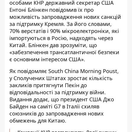
особами КНР державний секретар США
Ентоні Блінкен повідомив їх про
можливість запровадження нових санкцій
за підтримку Кремля. За його словами,
70% верстатів і 90% мікроелектроніки, які
імпортуються в Росію, надходять
через
Китай
. Блінкен дав зрозуміти, що
«забезпечення трансатлантичної безпеки
є основним інтересом США».
Як повідомляє South China Morning Poust,
у Сполучених Штатах
зростає кількість
закликів
притягнути Пекін до
відповідальності за підтримку війни.
Видання додає, що президент США Джо
Байден на саміті G7 в Італії схиляв
союзників до запровадження нових
обмежень для Китаю.