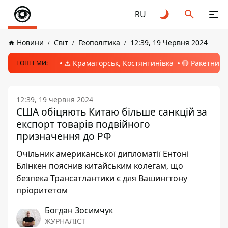
RU
Новини
Світ
Геополітика
12:39, 19 Червня 2024
⚠️ Краматорськ, Костянтинівка
🔴 Ракетний 
ТОПТЕМИ:
12:39, 19 червня 2024
США обіцяють Китаю більше санкцій за
експорт товарів подвійного
призначення до РФ
Очільник американської дипломатії Ентоні
Блінкен пояснив китайським колегам, що
безпека Трансатлантики є для Вашингтону
пріоритетом
Богдан Зосимчук
ЖУРНАЛІСТ