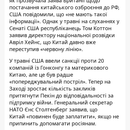
як прозвучала заява Британії щодо
постачання китайського озброєння
до РФ,
США повідомили, що «не мають такої
інформації». Однак у травні на слуханнях у
Сенаті США республіканець Том Коттон
заявив директору національної розвідки
Авріл Хейнс, що Китай давно вже
переступив «червону лінію»
.
У травні США ввели санкції проти
20
компаній із Гонконгу
та материкового
Китаю, але це був радше
«попереджувальний постріл». Тепер на
Заході
зростає кількість закликів
притягнути Пекін до відповідальності за
підтримку війни. Генеральний секретар
НАТО Єнс Столтенберг заявив, що
Китай «
повинен буде заплатити
», якщо не
припинить допомагати росіянам.