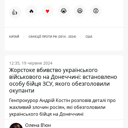
♥
🔥
😭
😆
😡
👍
КИТАЙ
САНКЦІЇ ПРОТИ РФ (2014 - 2024)
США
12:35, 19 червня 2024
Жорстоке вбивство українського
військового на Донеччині: встановлено
особу бійця ЗСУ, якого обезголовили
окупанти
Генпрокурор Андрій Костін розповів деталі про
жахливий злочин росіян, які обезголовили
українського бійця на Донеччині
Олена Вʼюн