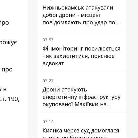
Нижньокамськ атакували
добрі дрони - місцеві
про
повідомляють про удар по
НПЗ
07:33
грожує
Фінмоніторинг посилюється
- як захиститися, пояснює
адвокат
 про
07:27
 в
Дрони атакують
енергетичну інфраструктуру
т. 190,
окупованої Макіївки на
Донеччині
07:14
Киянка через суд домоглася
списання боргу за воду,