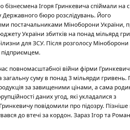
го бізнесмена Ігоря Гринкевича спіймали на 
 Державного бюро розслідувань. Його
шими постачальниками Міноборони України, п
юджету України збитків на
понад мільярд гр
білизни для ЗСУ. Після розголосу Міноборони
з підприємцем.
а час повномасштабної війни фірми Гринкевич
а загальну суму в понад 3 мільярди
гривень. 
родукція за завищеними цінами, а сама роди
рупційності даних угод, які укладалися з
Гринкевичу повідомили про підозру
. Пізніше
ався до втечі за кордон. Зараз Ігор та Рома