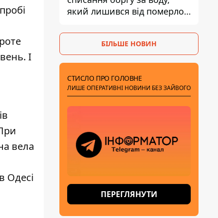
спробі
який лишився від померлої
матері
роте
БІЛЬШЕ НОВИН
ивень
. І
СТИСЛО ПРО ГОЛОВНЕ
ЛИШЕ ОПЕРАТИВНІ НОВИНИ БЕЗ ЗАЙВОГО
ів
При
на вела
 в Одесі
н
ПЕРЕГЛЯНУТИ