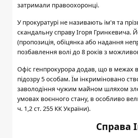
затримали правоохоронці.
У прокуратурі не називають ім'я та пр
скандальну справу Ігоря Гринкевича. Йо
(пропозиція, обіцянка або надання неп
позбавлення волі до 8 років з можлив
Офіс генпрокурора додав, що в межах 
підозру 5 особам. Їм інкриміновано ство
заволодіння чужим майном шляхом зло
умовах воєнного стану, в особливо вели
ч. 1,2 ст. 255 КК України).
Справа 