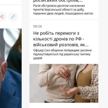
російських обстрілів,
пошкоджені будинки
Росія обстріляла десятки населених
пунктів Херсонської області за добу,
поранені двоє людей, пошкоджено житло
08:26
Не робіть перемоги з
кількості дронів по РФ -
військовий розповів, як
ворог адаптується до ударів
Офіцер Сил оборони попередив: росіяни
підлаштовуються під українську тактику
ударів