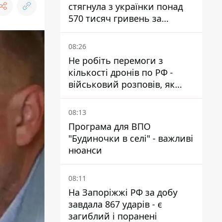
стягнула з українки понад
570 тисяч гривень за
заробіток на OnlyFans
08:26
Не робіть перемоги з
кількості дронів по РФ -
військовий розповів, як
ворог адаптується до ударів
08:13
Програма для ВПО
"Будиночки в селі" - важливі
нюанси
08:11
На Запоріжжі РФ за добу
завдала 867 ударів - є
загиблий і поранені