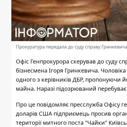
Прокуратура передала до суду справу Гринкевич
Офіс Генпрокурора скерував до суду сп
бізнесмена Ігоря Гринкевича
. Чоловік
одного з керівників ДБР, пропонуючи й
майна. Наразі підозрюваний перебуває 
Про це повідомляє пресслужба Офісу ге
доларів США підприємець
просив орга
території митного поста "Чайки" Київсь