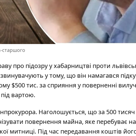
а-старшого
раву про підозру у хабарництві проти
львівсь
а звинувачують у тому, що він намагався підк
ому $500 тис. за сприяння у поверненні вилу
під вартою.
нпрокурора. Наголошується, що за 500 тисяч
нізувати повернення майна
, яке перебуває на
кої митниці. Під час передавання коштів йог