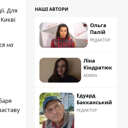
НАШІ АВТОРИ
ї. Для
 Києві
Ольга
Палій
РЕДАКТОР
ся на
Ліна
Кіндратюк
ADMIN
Едуард
баря
Бакканський
заставу
РЕДАКТОР