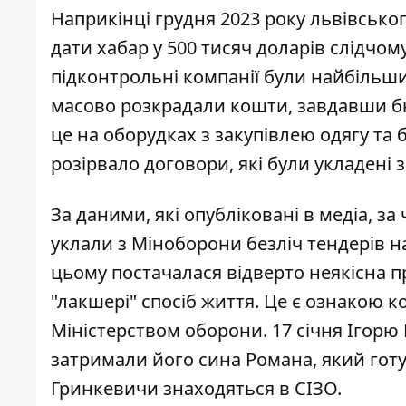
Наприкінці грудня 2023 року львівсько
дати
хабар у 500 тисяч доларів
слідчому
підконтрольні компанії були найбіль
масово розкрадали кошти, завдавши б
це на оборудках з закупівлею одягу та 
розірвало договори, які були укладені 
За даними, які опубліковані в медіа, з
уклали з Міноборони
безліч тендерів н
цьому постачалася відверто неякісна п
"лакшері" спосіб життя. Це є ознакою ко
Міністерством оборони. 17 січня
Ігорю 
затримали його сина Романа, який готув
Гринкевичи знаходяться в СІЗО.