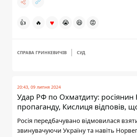
♥
👍
🔥
😭
😆
😡
СПРАВА ГРИНКЕВИЧІВ
СУД
20:43, 09 липня 2024
Удар РФ по Охматдиту: росіянин 
пропаганду, Кислиця відповів, що 
Росія передбачувано відмовилася взяти 
звинувачуючи Україну та навіть Норве