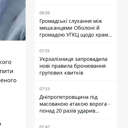
08:09
Громадські слухання між
мешканцями Оболоні й
громадою УГКЦ щодо храму
зірвалися
07:55
Укрзалізниця запровадила
кого
нові правила бронювання
упити
групових квитків
ченого
07:53
Дніпропетровщина під
масованою атакою ворога -
понад 20 разів ударив
дронами й артилерією
о
07:42