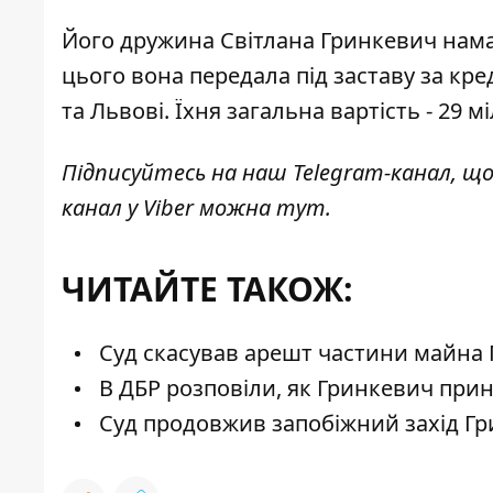
Його дружина
Світлана Гринкевич нам
цього вона передала під заставу за кр
та Львові. Їхня загальна вартість - 29 
Підписуйтесь на наш
Telegram-канал
, щ
канал у Viber можна
тут
.
ЧИТАЙТЕ ТАКОЖ:
Суд скасував арешт частини майна 
В ДБР розповіли, як Гринкевич прині
Суд продовжив запобіжний захід Гр