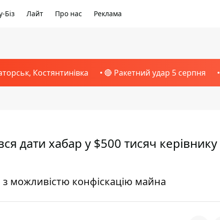
-Біз
Лайт
Про нас
Реклама
аторськ, Костянтинівка
🔴 Ракетний удар 5 серпня
ся дати хабар у $500 тисяч керівнику
ці з можливістю конфіскацію майна