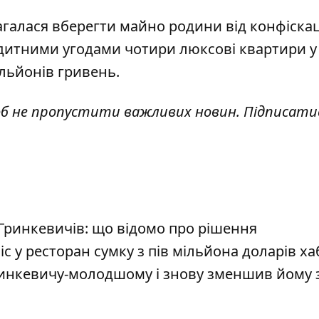
агалася
вберегти майно родини від конфіскаці
едитними угодами чотири люксові квартири у
мільйонів гривень.
об не пропустити важливих новин. Підписати
Гринкевичів: що відомо про рішення
с у ресторан сумку з пів мільйона доларів ха
инкевичу-молодшому і знову зменшив йому 