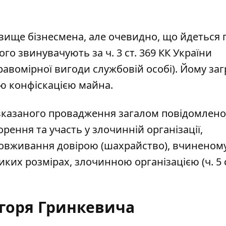
ізвище бізнесмена, але очевидно, що йдеться 
го звинувачують за ч. 3 ст. 369 КК України
равомірної вигоди службовій особі). Йому за
ою конфіскацією майна.
вказаного провадження загалом повідомлено
рення та участь у злочинній організації,
вживання довірою (шахрайство), вчиненому
ких розмірах, злочинною організацією (ч. 5 с
Ігоря Гринкевича