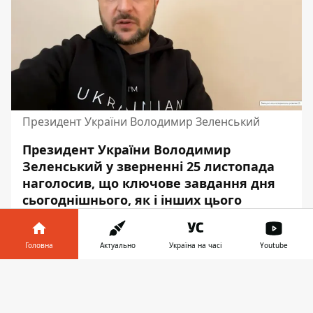
Президент України Володимир Зеленський
Президент України
Володимир
Зеленський
у зверненні 25 листопада
наголосив, що ключове завдання дня
сьогоднішнього, як і інших цього
тижня, – це енергетика. Від середи й до
сьогодні вдалося вдвічі скоротити
Головна
Актуально
Україна на часі
Youtube
кількість людей, у яких відключається
електрика для стабілізації системи.
Інформатор у
Завантажити
телефоні
👉