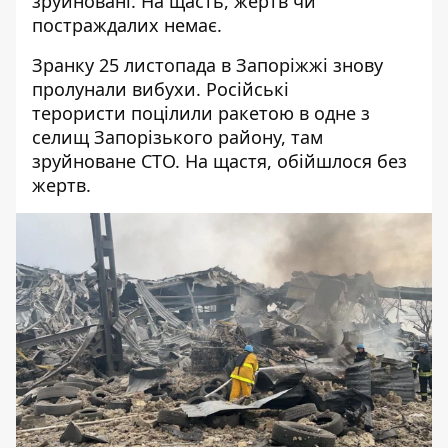
зруйновані. На щасть, жертв чи
постраждалих немає.
Зранку 25 листопада в Запоріжжі знову
пролунали вибухи. Російські
терористи
поцілили ракетою в одне з
селищ
Запорізького району, там
зруйноване СТО. На щастя, обійшлося без
жертв.