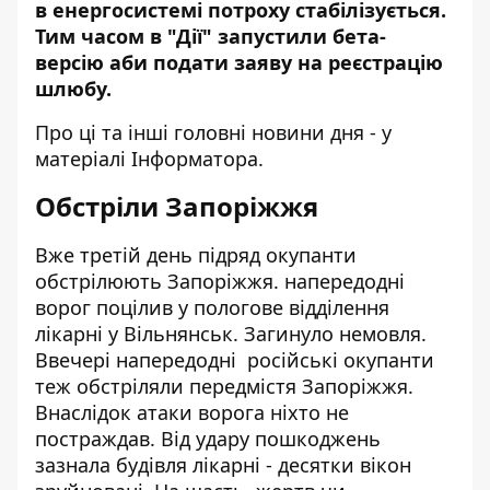
в енергосистемі потроху стабілізується.
Тим часом в "Дії" запустили бета-
версію аби подати заяву на реєстрацію
шлюбу.
Про ці та інші головні новини дня - у
матеріалі Інформатора.
Обстріли Запоріжжя
Вже третій день підряд окупанти
обстрілюют
ь Запоріжжя. напередодні
ворог поцілив у пологове відділення
лікарні у Вільнянськ. Загинуло немовля.
Ввечері напередодні російські окупанти
теж обстріляли передмістя Запоріжжя.
Внаслідок атаки ворога ніхто не
постраждав. Від удару пошкоджень
зазнала будівля лікарні - десятки вікон