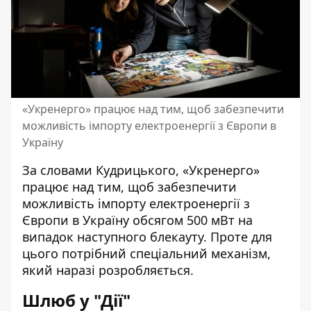
«Укренерго» працює над тим, щоб забезпечити
можливість імпорту електроенергії з Європи в
Україну
За словами Кудрицького, «Укренерго»
працює над тим, щоб забезпечити
можливість імпорту електроенергії з
Європи в Україну обсягом 500 мВт на
випадок наступного блекауту. Проте для
цього потрібний спеціальний механізм,
який наразі розробляється.
Шлюб у "Дії"