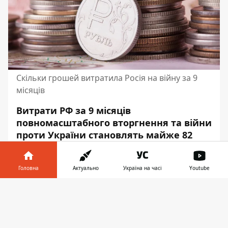
Скільки грошей витратила Росія на війну за 9
місяців
Витрати РФ за 9 місяців
повномасштабного вторгнення та
війни
проти України
становлять майже 82
мільярдів доларів, що дорівнює
близько чверті її річного бюджету.
Головна
Актуально
Україна на часі
Youtube
Про це повідомляє
Forbes
.
Інформатор у
Завантажити
Зазначається, що для Кремля "рахунок на
телефоні
👉
війну" наступного року може виявитися
занадто високим, оскільки власні ресурси