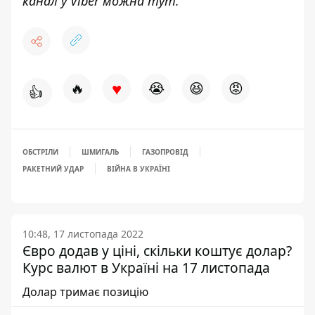
канал у Viber можна
тут
.
♥
🔥
😭
😆
😡
👍
ОБСТРІЛИ
ШМИГАЛЬ
ГАЗОПРОВІД
РАКЕТНИЙ УДАР
ВІЙНА В УКРАЇНІ
10:48, 17 листопада 2022
Євро додав у ціні, скільки коштує долар?
Курс валют в Україні на 17 листопада
Долар тримає позицію