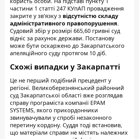
користь особи. На підставі пункту 1
частини 1 статті 247 КУпАП провадження
закрите у зв'язку з
відсутністю складу
адміністративного правопорушення
.
Судовий збір у розмірі 665,60 гривні суд
відніс за рахунок держави. Постанову
може бути оскаржено до Закарпатського
апеляційного суду протягом 10 діб.
Схожі випадки у Закарпатті
Це не перший подібний прецедент у
регіоні. Великоберезнянський районний
суд Закарпатської області вже розглядав
справу програміста компанії EPAM
SYSTEMS, якого прикордонники
звинувачували у спробі незаконного
перетину кордону. Суддя тоді встановив,
що матеріали справи не містять належних