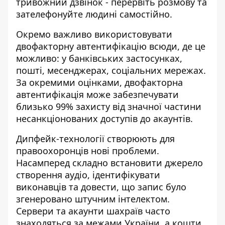
тривожний дзвінок - перервіть розмову та
зателефонуйте людині самостійно.
Окремо важливо використовувати
двофакторну автентифікацію всюди, де це
можливо: у банківських застосунках,
пошті, месенджерах, соціальних мережах.
За окремими оцінками, двофакторна
автентифікація може забезпечувати
близько 99% захисту від значної частини
несанкціонованих доступів до акаунтів.
Дипфейк-технології створюють для
правоохоронців нові проблеми.
Насамперед складно встановити джерело
створення аудіо, ідентифікувати
виконавців та довести, що запис було
згенеровано штучним інтелектом.
Сервери та акаунти шахраїв часто
знаходяться за межами України, а кошти