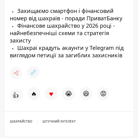
Захищаємо смартфон і фінансовий
номер від шахраїв - поради ПриватБанку
Фінансове шахрайство у 2026 році -
найнебезпечніші схеми та стратегія
захисту
Шахраї крадуть акаунти у Telegram під
виглядом петиції за загиблих захисників
♥
🔥
😭
😆
😡
👍
ШАХРАЙСТВО
ШТУЧНИЙ ІНТЕЛЕКТ