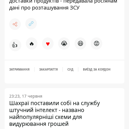
доставки продуктів - передавала росіянам
дані про розташування ЗСУ
♥
🔥
😭
😆
😡
👍
ЗАТРИМАННЯ
ЗАКАРПАТТЯ
СУД
ВИЇЗД ЗА КОРДОН
23:23, 17 червня
Шахраї поставили собі на службу
штучний інтелект - названо
найпопулярніші схеми для
видурювання грошей