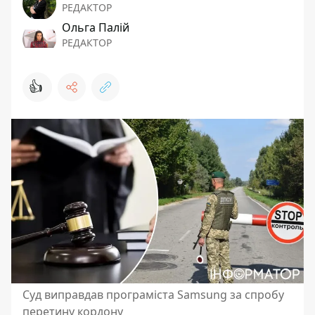
РЕДАКТОР
Ольга Палій
РЕДАКТОР
👍
Суд виправдав програміста Samsung за спробу
перетину кордону