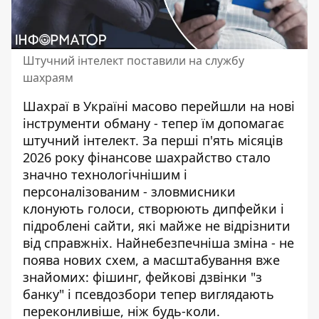
Штучний інтелект поставили на службу
шахраям
Шахраї в Україні масово перейшли на нові
інструменти обману - тепер їм допомагає
штучний інтелект. За перші п'ять місяців
2026 року
фінансове шахрайство
стало
значно технологічнішим і
персоналізованим - зловмисники
клонують голоси, створюють дипфейки і
підроблені сайти, які майже не відрізнити
від справжніх. Найнебезпечніша зміна - не
поява нових схем, а масштабування вже
знайомих: фішинг, фейкові дзвінки "з
банку" і псевдозбори тепер виглядають
переконливіше, ніж будь-коли.