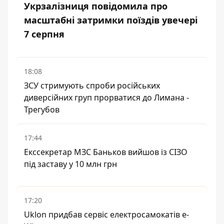
Укрзалізниця повідомила про
масштабні затримки поїздів увечері
7 серпня
18:08
ЗСУ стримують спроби російських
диверсійних груп прорватися до Лимана -
Трегубов
17:44
Екссекретар МЗС Баньков вийшов із СІЗО
під заставу у 10 млн грн
17:20
Uklon придбав сервіс електросамокатів e-