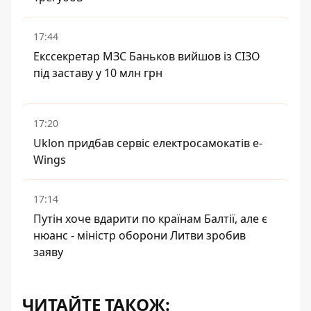
17:44
Екссекретар МЗС Баньков вийшов із СІЗО
під заставу у 10 млн грн
17:20
Uklon придбав сервіс електросамокатів e-
Wings
17:14
Путін хоче вдарити по країнам Балтії, але є
нюанс - міністр оборони Литви зробив
заяву
ЧИТАЙТЕ ТАКОЖ: