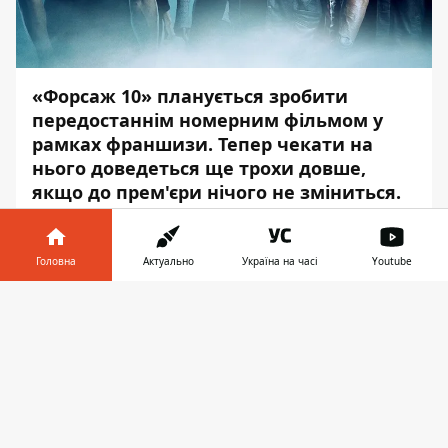
«Форсаж 10» планується зробити
передостаннім номерним фільмом у
рамках франшизи. Тепер чекати на
нього доведеться ще трохи довше,
якщо до прем'єри нічого не зміниться.
Про це повідомляє
Variety
, – передає
Інформатор
.
Головна
Актуально
Україна на часі
Youtube
Universal заявила, що фільм не варто
Інформатор у
Завантажити
чекати 7 квітня 2023 року, як очікувалося
телефоні
👉
раніше. Його нова дата прем'єри – 19
травня 2023-го року. Звичайно,
перенесення досить невелике, але
враховуючи, скільки ще залишилося часу,
це може бути знаком не найприємнішої