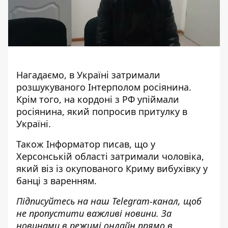
Нагадаємо, в Україні
затримали
розшукуваного Інтерполом росіянина
.
Крім того, на кордоні з РФ
упіймали
росіянина, який попросив притулку в
Україні
.
Також
Інформатор
писав, що у
Херсонській області
затримали чоловіка,
який віз із окупованого Криму вибухівку
у
банці з варенням.
Підписуйтесь на наш
Telegram-канал
, щоб
не пропустити важливі новини. За
новинами в режимі онлайн прямо в