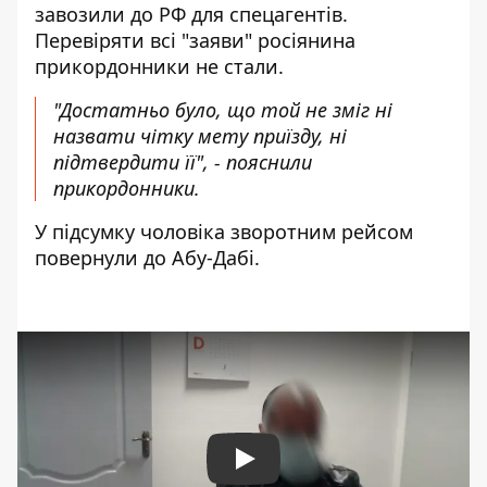
завозили до РФ для спецагентів.
Перевіряти всі "заяви" росіянина
прикордонники не стали.
"Достатньо було, що той не зміг ні
назвати чітку мету приїзду, ні
підтвердити її", - пояснили
прикордонники.
У підсумку чоловіка зворотним рейсом
повернули до Абу-Дабі.
Play