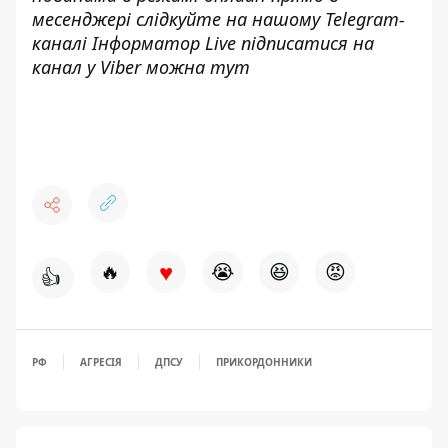
месенджері слідкуйте на нашому Telegram-
каналі
Інформатор Live
підписатися на
канал у Viber можна
тут
♥
🔥
😭
😆
😡
👍
РФ
АГРЕСІЯ
ДПСУ
ПРИКОРДОННИКИ