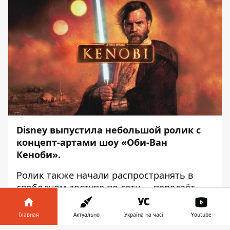
Disney выпустила небольшой ролик с
концепт-артами шоу «Оби-Ван
Кеноби».
Ролик также начали распространять в
свободном доступе по сети, – передаёт
Информатор
.
Главная
Актуально
Україна на часі
Youtube
Небольшое видео демонстрирует нам