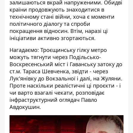
залишаються вкрай напруженими
. Обидві
країни продовжують знаходитися в
технічному стані війни, хоча є моменти
політичного діалогу та спроби
покращення відносин. Втім, наразі ці
ініціативи активно згортаються.
Нагадаємо: Троєщинську гілку метро
можуть тягнути через Подільсько-
Воскресенський міст і Гаванську затоку до
ст.м. Тараса Шевченка, звідти - через
Лук'янівку до Вокзальної і далі, на Жуляни.
Проте наскільки реалістичні ці проєкти - і
чи варто взагалі чекати, розповідає
інфраструктурний оглядач Павло
Авдокушин.