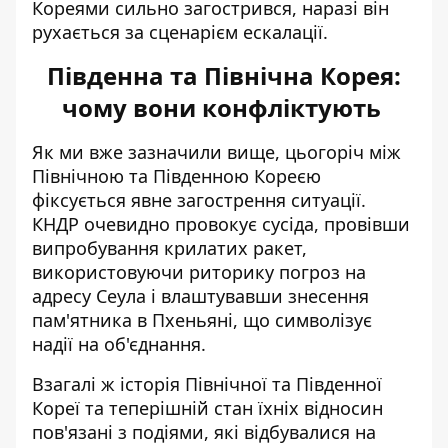
Кореями сильно загострився, наразі він
рухається за сценарієм ескалації.
Південна та Північна Корея:
чому вони конфліктують
Як ми вже зазначили вище, цьогоріч між
Північною та Південною Кореєю
фіксується
явне загострення ситуації
.
КНДР очевидно провокує сусіда, провівши
випробування крилатих ракет,
використовуючи риторику погроз на
адресу Сеула і влаштувавши знесення
пам'ятника в Пхеньяні, що символізує
надії на об'єднання.
Взагалі ж історія Північної та Південної
Кореї та теперішній стан їхніх відносин
пов'язані з подіями, які відбувалися на