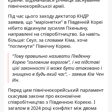
країни. Відзначалася річниця заснування
північнокорейської армії.
Під час цього заходу диктатор КНДР
заявив, що "маріонетки" в Південній Кореї
нібито відкинули зусилля Пхеньяну,
направлені на співробітництво. Ба навіть
більше: Сеул, за словами Кіма, хоче
"поглинути" Північну Корею.
"Тому правильно називати Південну
Корею "головним ворогом", і на підставі
цієї законності її може бути атаковано і
знищено в будь-який час", - заявив Кім Чен
Ин.
Перед цим північнокорейський парламент
скасував закони про економічне
співробітництво з Південною Кореєю. І
загалом в 2024 році конфлікт між двома