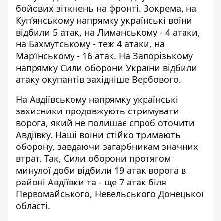
бойових зіткнень
на фронті. Зокрема, на
Куп’янському напрямку українські воїни
відбили 5 атак, на Лиманському - 4 атаки,
на Бахмутському - теж 4 атаки, на
Мар’їнському - 16 атак. На Запорізькому
напрямку Сили оборони України відбили
атаку окупантів західніше Вербового.
На Авдіївському напрямку українські
захисники продовжують стримувати
ворога, який не полишає спроб оточити
Авдіївку. Наші воїни стійко тримають
оборону, завдаючи загарбникам значних
втрат. Так, Сили оборони протягом
минулої доби відбили
19 атак ворога в
районі Авдіївки
та - ще 7 атак біля
Первомайського, Невельського Донецької
області.