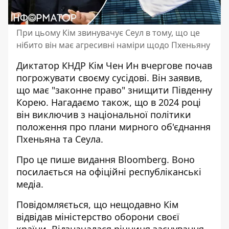
При цьому Кім звинувачує Сеул в тому, що це
нібито він має агресивні наміри щодо Пхеньяну
Диктатор КНДР
Кім Чен Ин вчергове почав
погрожувати
своєму сусідові. Він заявив,
що має "законне право" знищити Південну
Корею. Нагадаємо також, що в 2024 році
він виключив з національної політики
положення про плани мирного об'єднання
Пхеньяна та Сеула.
Про це пише видання Bloomberg. Воно
посилається на
офіційні республіканські
медіа
.
Повідомляється, що нещодавно Кім
відвідав міністерство оборони своєї