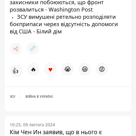
захисники побоюються, що фронт
розвалиться - Washington Post
ЗСУ вимушені ретельно розподіляти
боєприпаси через відсутність допомоги
від США - Білий дім
♥
🔥
😭
😆
😡
👍
ЗСУ
ВІЙНА В УКРАЇНІ
10:25, 09 лютого 2024
Кім Чен Ин заявив, що в нього є