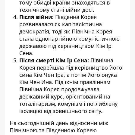
тому обидві країни знаходяться в
технічному стані війни досі.
Після війни:
Південна Корея
розвивалася як капіталістична
демократія, тоді як Північна Корея
стала однопартійною комуністичною
державою під керівництвом Кім Ір
Сена.
Після смерті Кім Ір Сена:
Північна
Корея перейшла під керівництво його
сина Кім Чен Іра, а потім його онука
Кім Чен Ина. Під їхнім правлінням
Північна Корея продовжувала
державний курс, орієнтований на
тоталітаризм, комунізм і поглиблену
ізоляцію від зовнішнього світу.
На сьогоднішній день відносини між
Північною та Південною Кореєю