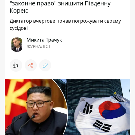
"законне право" знищити Південну
Корею
Диктатор вчергове почав погрожувати своєму
сусідові
Микита Трачук
ЖУРНАЛІСТ
👍