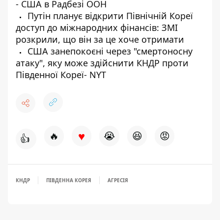
- США в Радбезі ООН
Путін планує відкрити Північній Кореї
доступ до міжнародних фінансів: ЗМІ
розкрили, що він за це хоче отримати
США занепокоєні через "смертоносну
атаку", яку може здійснити КНДР проти
Південної Кореї- NYT
♥
🔥
😭
😆
😡
👍
КНДР
ПІВДЕННА КОРЕЯ
АГРЕСІЯ