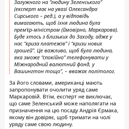
Залужного на “людину Зеленського”
(експерт має на увазі Олександра
Сирського – ред.), а у відповідь
вимагають, щоб їхня людина була
прем’єр-міністром (ймовірно, Маркарова).
Буде хтось з близьких до Заходу, адже у
нас “криза платежів” і “кризи нових
грошей”. Це важливо, щоб була людина,
яка зможе “спокійно” телефонувати у
Міжнародний валютний фонд, у
Вашингтон тощо”, – вважає політолог.
За його словами, американці мають
запропонувати очолити уряд саме
Маркаровій. Втім, експерт не виключає,
що саме Зеленський може наполягати на
призначення на цю посаду Андрія Єрмака,
якому він довіряє, щоб тримати на чолі
уряду саме свою людину.