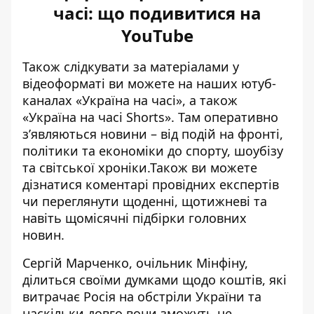
часі: що подивитися на
YouTube
Також слідкувати за матеріалами у
відеоформаті ви можете на наших ютуб-
каналах
«Україна на часі»
, а також
«Україна на часі Shorts»
. Там оперативно
зʼявляються новини – від подій на фронті,
політики та економіки до спорту, шоубізу
та світської хроніки.Також ви можете
дізнатися коментарі провідних експертів
чи переглянути щоденні, щотижневі та
навіть щомісячні підбірки головних
новин.
Сергій Марченко, очільник Мінфіну,
ділиться своїми думками щодо коштів, які
витрачає Росія на обстріли України та
наскільки довго вони зможуть це