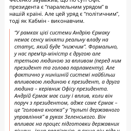
президента є “паралельним урядом” в
нашій країні. Але цей уряд є “політичним”,
тоді як Кабмін - виконавчим.
“У рамках цієї системи Андрію Єрмаку
немає сенсу міняти реальну владу на
статус, який буде “нижчим”. Формально,
у нас прем’єр-міністр є другою але
третьою людиною за впливом (перед ним
президент та голова парламенту). Але
фактично у нинішній системі найбільш
впливовою людиною є президент, а друга
людина – керівник Офісу президента.
Андрій Єрмак має силу і вплив, коли він
поруч з президентом, адже саме Єрмак –
це “головна кнопка” у “пульті державного
управління” в руках Зеленського. Він
впливає на процес підготовки державних
рішень, їхню реалізацію, а якщо він піде у