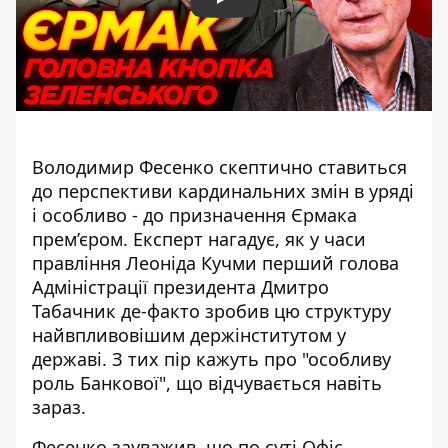
Play
Володимир Фесенко скептично ставиться
до перспективи кардинальних змін в уряді
і особливо - до призначення Єрмака
прем’єром. Експерт
нагадує, як у часи
правління Леоніда Кучми перший голова
Адміністрації президента Дмитро
Табачник де-факто зробив цю структуру
найвпливовішим держінститутом у
державі. З тих пір кажуть про "особливу
роль Банкової", що відчувається навіть
зараз.
Фесенко зауважив, що по суті Офіс