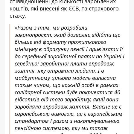
співвідношенні до кількості зароблених
коштів, які внесені як ЄСВ, та страхового
стажу.
«Разом з тим, ми розробили
законопроект, який дозволяє відійти ще
більше від формату прожиткового
мінімуму в обрахунку пенсії і прив'язати її
до середньої заробітної плати по Україні і
середньої заробітної плати впродовж
життя, яку отримала людина. І в
майбутньому цільова модель виписана
таким чином, що кожній особі в рамках
солідарної системи буде покриватися 40
відсотків від того заробітку, який вона
заробляла впродовж життя. Власне це є
європейською вимогою, це є європейським
стандартом і разом з накопичувальною
пенсійною системою, яку ми також