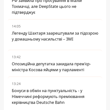
РФ заявила про просування в Малій
Токмачці, але DeepState цього не
підтверджує
14:05
Легенду Шахтаря заарештували за підозрою
у домашньому насильстві – ЗМІ
13:42
Опозиційна депутатка закидала прем'єр-
міністра Косова яйцями у парламенті
13:24
Бонуси в обмін на пунктуальність - у
Німеччині реформують преміювання
керівництва Deutsche Bahn