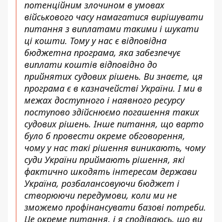
потенційним злочином в умовах
військового часу намагатися вирішувати
питання з виплатами такими і шукати
ці кошти. Тому у нас є відповідна
бюджетна програма, яка забезпечує
виплати коштів відповідно до
прийнятих судових рішень. Ви знаєте, ця
програма є в казначействі України. І ми в
межах доступного і наявного ресурсу
поступово здійснюємо погашення таких
судових рішень. Інше питання, що варто
було б провести окреме обговорення,
чому у нас такі рішення виникають, чому
суди України приймають рішення, які
фактично шкодять інтересам держави
Україна, розбалансовуючи бюджет і
створюючи передумови, коли ми не
зможемо профінансувати базові потреби.
Це окреме питання, і я сподіваюсь, що ви