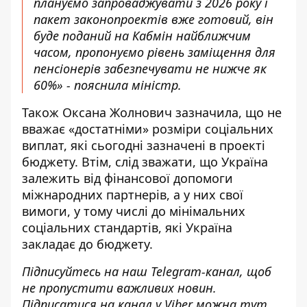
плануємо запроваджувати з 2026 року і
пакет законопроектів вже готовий, він
буде поданий на Кабмін найближчим
часом, пропонуємо рівень заміщення для
пенсіонерів забезпечувати не нижче як
60%» - пояснила міністр.
Також Оксана Жолнович зазначила, що не
вважає «достатніми» розміри соціальних
виплат, які сьогодні зазначені в проекті
бюджету. Втім, слід зважати, що Україна
залежить від фінансової допомоги
міжнародних партнерів, а у них свої
вимоги, у тому числі до мінімальних
соціальних стандартів, які Україна
закладає до бюджету.
Підписуйтесь на наш
Telegram-канал
, щоб
не пропустити важливих новин.
Підписатися на канал у Viber можна
тут
.