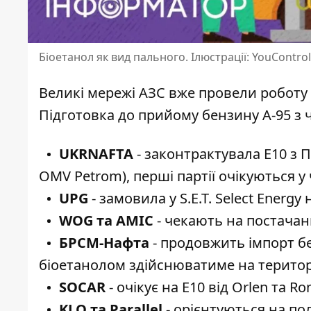
Біоетанол як вид пального. Ілюстрації: YouControl
Великі мережі АЗС вже провели роботу з
Підготовка до прийому бензину А-95 з 
UKRNAFTA
- законтрактувала Е10 з По
OMV Petrom), перші партії очікуються у 
UPG
- замовила у S.E.T. Select Ener
WOG та AMIC
- чекають на постачанн
БРСМ-Нафта
- продовжить імпорт бе
біоетанолом здійснюватиме на територі
SOCAR
- очікує на Е10 від Orlen та Ro
KLO та Parallel
- орієнтуються на по