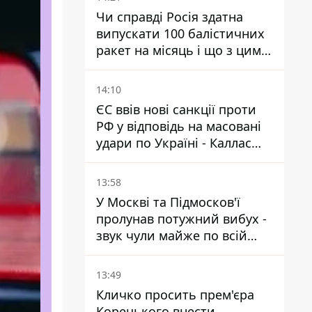
Чи справді Росія здатна
випускати 100 балістичних
ракет на місяць і що з цим
робити
14:10
ЄС ввів нові санкції проти
РФ у відповідь на масовані
удари по Україні - Каллас
розкрила деталі
13:58
У Москві та Підмосков'ї
пролунав потужний вибух -
звук чули майже по всій
області
13:49
Кличко просить прем'єра
Корецького внести