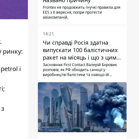
названо причину
Frontex не продовжить гнучкі правила для
EES з 6 вересня, попри протести
авіакомпаній.
14:21
.
Чи справді Росія здатна
випускати 100 балістичних
у ринку:
ракет на місяць і що з цим
робити
Засновник First Contact Валерій Боровик
etrol і
розповів, як РФ обходить санкції у
виробництві балістики та навіщо їй
ракети КНДР
і;
 з