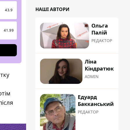
НАШІ АВТОРИ
43.9
Ольга
9
41.99
Палій
РЕДАКТОР
Ліна
Кіндратюк
атку
ADMIN
отім
Едуард
після
Бакканський
РЕДАКТОР