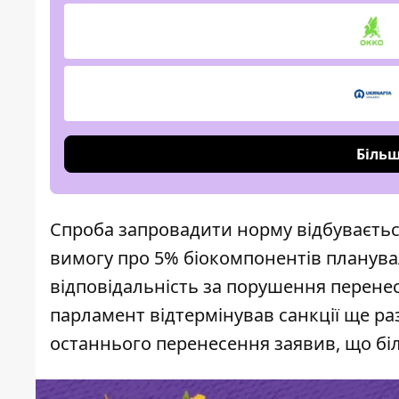
Більш
Спроба запровадити норму відбуваєтьс
вимогу про 5% біокомпонентів планувал
відповідальність за порушення перенесл
парламент відтермінував санкції ще раз
останнього перенесення заявив, що бі