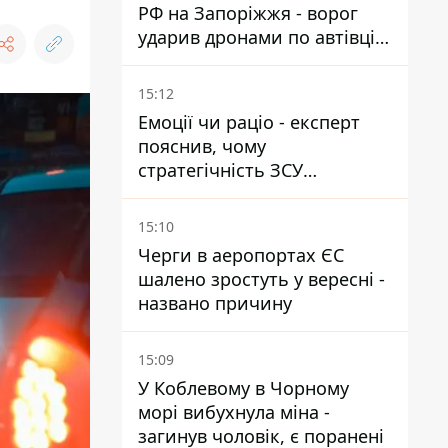
РФ на Запоріжжя - ворог
ударив дронами по автівці
та селищу
15:12
Емоції чи раціо - експерт
пояснив, чому
стратегічність ЗСУ
важливіша за емоційні
атаки РФ
15:10
Черги в аеропортах ЄС
шалено зростуть у вересні -
названо причину
15:09
У Коблевому в Чорному
морі вибухнула міна -
загинув чоловік, є поранені