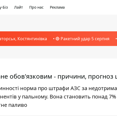
-Біз
Лайт
Про нас
Реклама
аторськ, Костянтинівка
🔴 Ракетний удар 5 серпня
ане обов'язковим - причини, прогноз 
 чинності норма про штрафи АЗС за недотрим
онентів у пальному. Вона становить понад 7% 
тне паливо