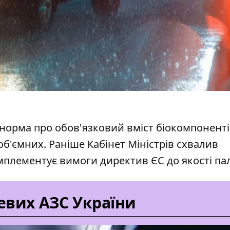
 норма про обов'язковий вміст біокомпоненті
об'ємних.
Раніше Кабінет Міністрів
схвалив
мплементує вимоги директив ЄС до якості па
евих АЗС України