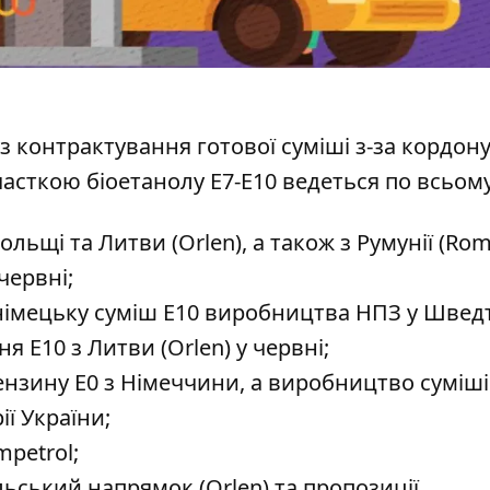
 контрактування готової суміші з-за кордону
часткою біоетанолу Е7-Е10 ведеться по всьом
льщі та Литви (Orlen), а також з Румунії (Romp
червні;
gy німецьку суміш Е10 виробництва НПЗ у Шведт
я Е10 з Литви (Orlen) у червні;
нзину Е0 з Німеччини, а виробництво суміші
ї України;
mpetrol;
льський напрямок (Orlen) та пропозиції