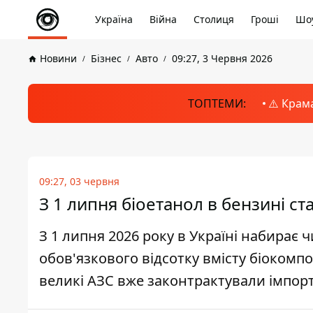
Україна
Війна
Столиця
Гроші
Шоу
Новини
Бізнес
Авто
09:27, 3 Червня 2026
ТОПТЕМИ:
⚠️ Крам
09:27, 03 червня
З 1 липня біоетанол в бензині ст
З 1 липня 2026 року в Україні набирає
обов'язкового відсотку вмісту біокомп
великі АЗС вже законтрактували імпор