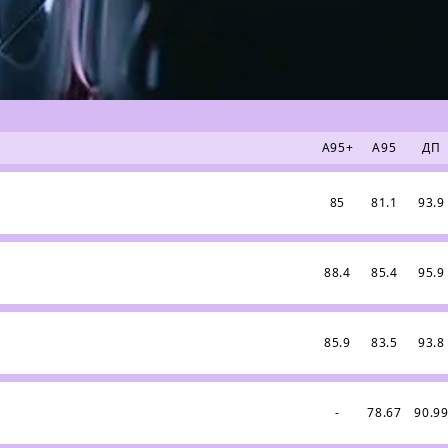
А95+
А95
ДП
85
81.1
93.9
88.4
85.4
95.9
85.9
83.5
93.8
-
78.67
90.9