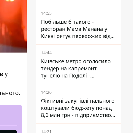
14:55
Побільше б такого -
ресторан Мама Манана у
Києві рятує перехожих від
спеки
14:44
Київське метро оголосило
тендер на капремонт
в у
тунелю на Подолі -
триватиме майже два роки
льного.
14:26
Фіктивні закупівлі пального
коштували бюджету понад
8,6 млн грн - підприємство
відшкодувало збитки
14:21