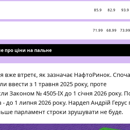
85.9
82.9
93.9
71.99
68.99
73.9
е про ціни на пальне
я вже втретє, як зазначає
НафтоРинок
. Споч
и ввести з 1 травня 2025 року, проте
и Законом № 4505-ІХ до 1 січня 2026 року. П
 - до 1 липня 2026 року. Нардеп Андрій Герус 
льше парламент строки зрушувати не буде.